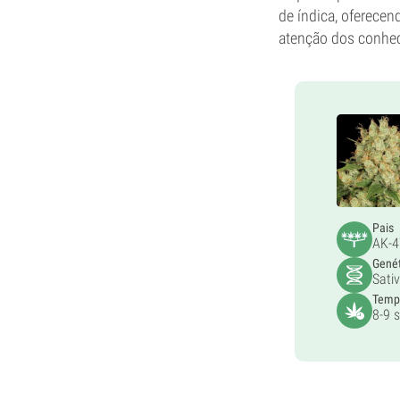
de índica, oferece
atenção dos conhe
Pais
AK-4
Gené
Sati
Tempo
8-9 