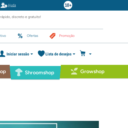
Ajuda
rápido, discreto e gratuito!
tivo
Ofertas
Promoção
Iniciar sessão
Lista de desejos
hop
Growshop
Shroomshop