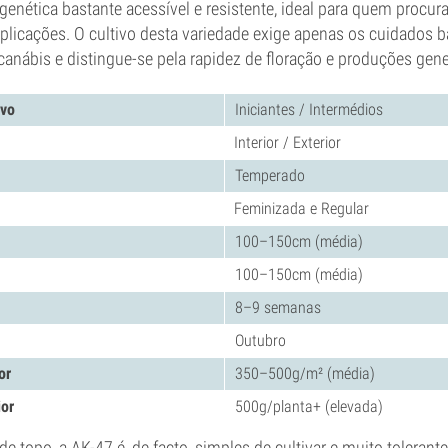
enética bastante acessível e resistente, ideal para quem procur
licações. O cultivo desta variedade exige apenas os cuidados b
canábis e distingue-se pela rapidez de floração e produções gen
ivo
Iniciantes / Intermédios
Interior / Exterior
Temperado
Feminizada e Regular
100–150cm (média)
100–150cm (média)
8–9 semanas
Outubro
or
350–500g/m² (média)
ior
500g/planta+ (elevada)
 topo, a AK-47 é, de facto, simples de cultivar e muito tolerante