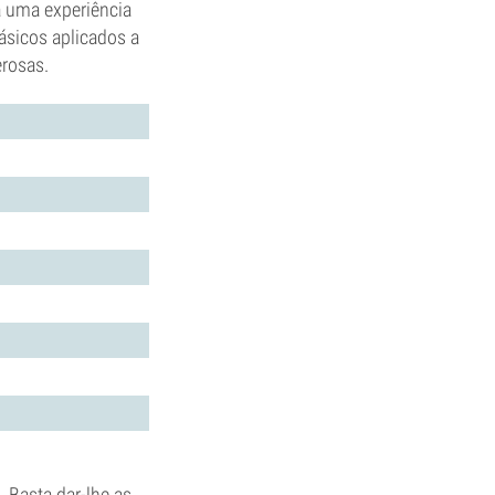
a uma experiência
ásicos aplicados a
erosas.
. Basta dar-lhe as