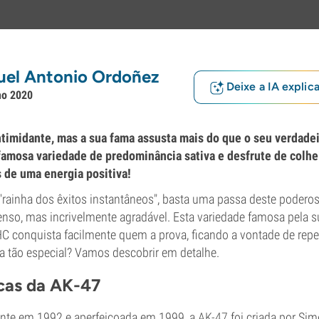
uel Antonio Ordoñez
Deixe a IA explic
ho 2020
timidante, mas a sua fama assusta mais do que o seu verdadei
amosa variedade de predominância sativa e desfrute de colhe
s de uma energia positiva!
rainha dos êxitos instantâneos", basta uma passa deste podero
tenso, mas incrivelmente agradável. Esta variedade famosa pela 
C conquista facilmente quem a prova, ficando a vontade de repet
da tão especial? Vamos descobrir em detalhe.
icas da AK-47
nte em 1992 e aperfeiçoada em 1999, a
AK-47
foi criada por Si