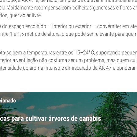
 ela rápidamente recompensa com colheitas generosas e flores a
os, quer ao ar livre.
do espaço escolhido — interior ou exterior — convém ter em at
ntre 1 e 1,5 metros de altura, o que pode ser relevante para que
pta-se bem a temperaturas entre os 15–24°C, suportando pequen
xterior a ventilação não costuma ser um problema, mas quem cul
ntensidade do aroma intenso e almiscarado da AK-47 e ponderar a
cionado
cas para cultivar árvores de canábis