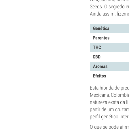
Seeds
. O segredo e
Ainda assim, fizemo
Genética
Parentes
THC
CBD
Aromas
Efeitos
Esta híbrida de pr
Mexicana, Colombia
natureza exata da l
partir de um cruzam
perfil genético int
O que se pode afirm