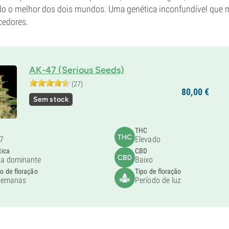
ndo o melhor dos dois mundos. Uma genética inconfundível que 
cedores.
AK-47 (Serious Seeds)
(27)
80,
00
€
Sem stock
THC
7
Elevado
tica
CBD
va dominante
Baixo
 de floração
Tipo de floração
semanas
Período de luz