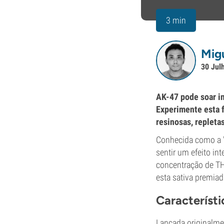
3 min
Mig
30 Jul
AK-47 pode soar in
Experimente esta f
resinosas, repleta
Conhecida como a "
sentir um efeito in
concentração de TH
esta sativa premia
Característ
Lançada originalme