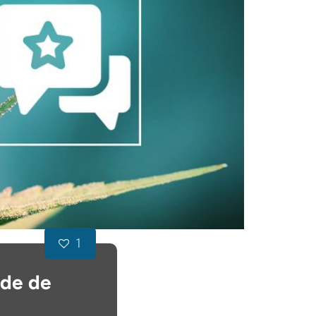
1
ade de