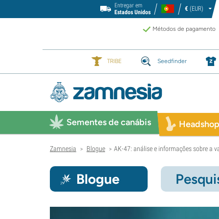
Entregar em
€
(EUR)
Estados Unidos
Métodos de pagamento
TRIBE
Seedfinder
Sementes de canábis
Headsho
Zamnesia
Blogue
AK-47: análise e informações sobre a v
>
>
Blogue
Pesqui