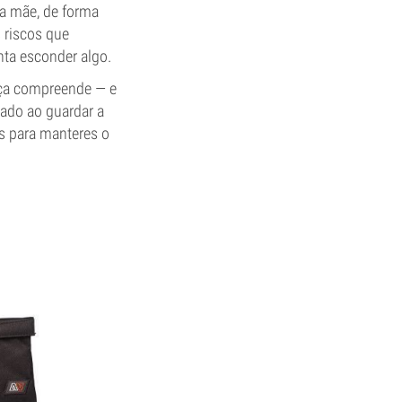
a mãe, de forma
s riscos que
nta esconder algo.
nça compreende — e
dado ao guardar a
s para manteres o