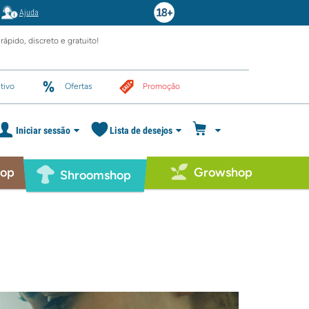
Ajuda
rápido, discreto e gratuito!
tivo
Ofertas
Promoção
Iniciar sessão
Lista de desejos
hop
Growshop
Shroomshop