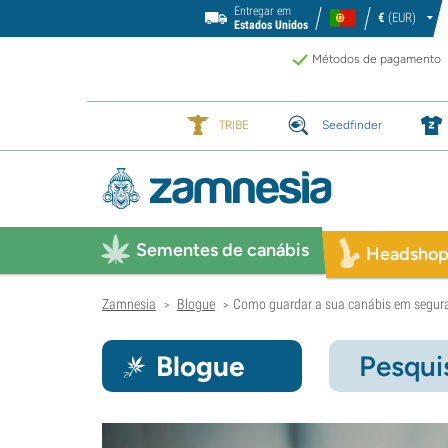
Entregar em
€
(EUR)
Estados Unidos
Métodos de pagamento
TRIBE
Seedfinder
Sementes de canábis
Headsho
Zamnesia
Blogue
Como guardar a sua canábis em segura
>
>
Blogue
Pesqui