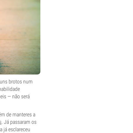
 uns brotos num
habilidade
eis — não será
lém de manteres a
s
. Já passaram os
a já esclareceu