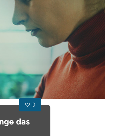
0
onge das