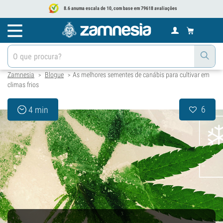
8.6 anuma escala de 10, com base em 79618 avaliações
Zamnesia
Blogue
As melhores sementes de canábis para cultivar em
>
>
climas frios
6
4 min