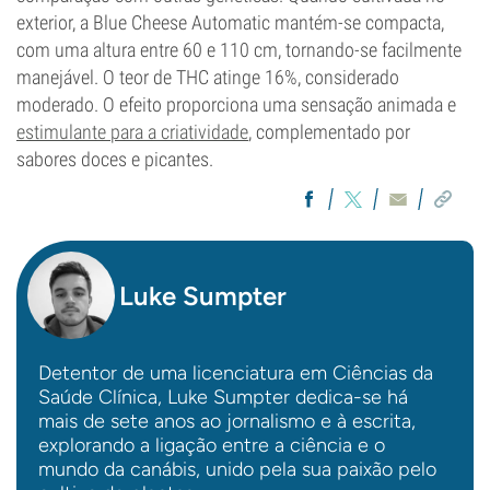
exterior, a Blue Cheese Automatic mantém-se compacta,
com uma altura entre 60 e 110 cm, tornando-se facilmente
manejável. O teor de THC atinge 16%, considerado
moderado. O efeito proporciona uma sensação animada e
estimulante para a criatividade
, complementado por
sabores doces e picantes.
Luke Sumpter
Detentor de uma licenciatura em Ciências da
Saúde Clínica, Luke Sumpter dedica-se há
mais de sete anos ao jornalismo e à escrita,
explorando a ligação entre a ciência e o
mundo da canábis, unido pela sua paixão pelo