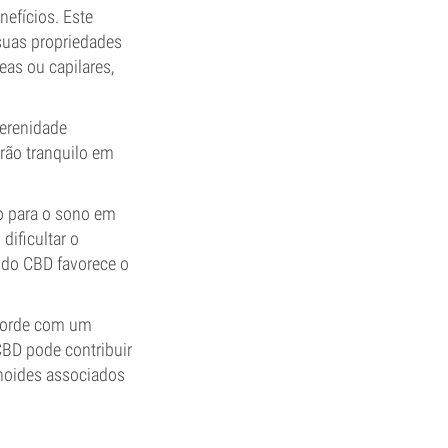
efícios. Este
suas propriedades
eas ou capilares,
serenidade
erão tranquilo em
o para o sono em
dificultar o
e do CBD favorece o
acorde com um
CBD pode contribuir
inoides associados