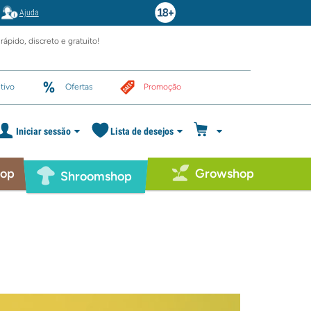
Ajuda
rápido, discreto e gratuito!
tivo
Ofertas
Promoção
Iniciar sessão
Lista de desejos
hop
Growshop
Shroomshop