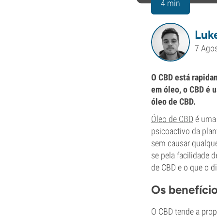
4 min
Luk
7 Ago
O CBD está rapida
em óleo, o CBD é u
óleo de CBD.
Óleo de CBD
é uma 
psicoactivo da plan
sem causar qualque
se pela facilidade 
de CBD e o que o d
Os benefíci
O CBD tende a prop