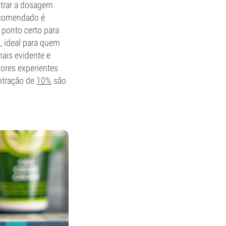
ntrar a dosagem
recomendado é
ponto certo para
, ideal para quem
is evidente e
dores experientes
ntração de
10%
são