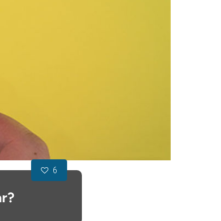
6
ar?