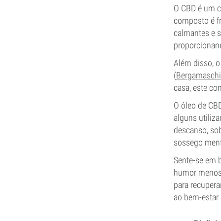
O CBD é um ca
composto é f
calmantes e s
proporcionando
Além disso, o
(
Bergamaschi 
casa, este co
O óleo de CBD
alguns utiliz
descanso, sob
sossego menta
Sente-se em 
humor menos p
para recupera
ao bem-estar 