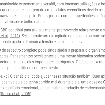
nabinoide extremamente versátil, com imensas utilizações e ben
requentemente incorporado em produtos cosméticos devido às 
uavizantes para a pele. Pode ajudar a corrigir imperfeições cutân
 vitalidade e brilho natural.
 CBD contribui para aliviar a mente, promovendo relaxamento e 
et al., 2011
). Seja durante um dia agitado no trabalho ou num s
mposto ajuda a diminuir a tensão e acalmar os nervos.
 de espectro completo pode ainda ajudar a preparar o organism
adores. Pensamentos persistentes e uma mente hiperativa podem 
retudo antes de dias importantes e exigentes. O efeito relaxant
l e pode facilitar o adormecimento.
baixo? O canabidiol pode ajudar nessa situação também. Quer 
ositivo ou algo tenha corrido mal durante o dia, uma dose de 
r o equilíbrio emocional, ao estimular a produção de endocanab
(
Russo et al., 2005
).