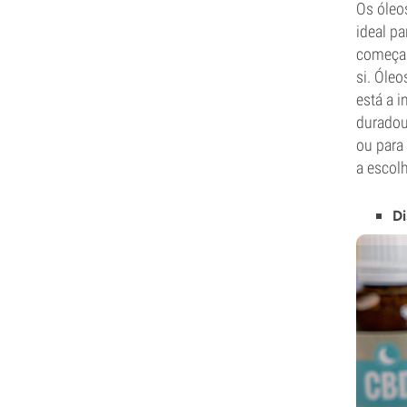
Os óleo
ideal p
começar
si. Óle
está a 
duradour
ou para
a escolh
Di