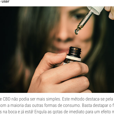
e usar
 de CBD não podia ser mais simples. Este método destaca-se pela
m a maioria das outras formas de consumo. Basta destapar o fr
 na boca e já está! Engula as gotas de imediato para um efeito 