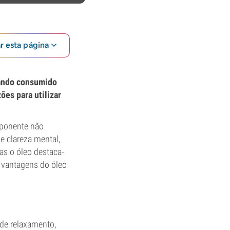
ar esta página
uando consumido
ões para utilizar
mponente não
 clareza mental,
as o óleo destaca-
s vantagens do óleo
de relaxamento,