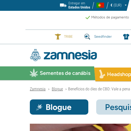
Entregar em
€
(EUR)
Estados Unidos
Métodos de pagamento
TRIBE
Seedfinder
Sementes de canábis
Headsho
Zamnesia
Blogue
Benefícios do óleo de CBD: Vale a pena u
>
>
Blogue
Pesqui