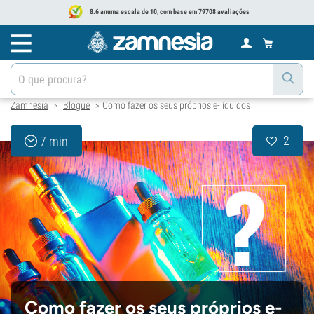
8.6 anuma escala de 10, com base em 79708 avaliações
Zamnesia
Blogue
Como fazer os seus próprios e-líquidos
>
>
2
7 min
Como fazer os seus próprios e-