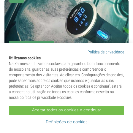
11 Agosto 2019
Política de privacidade
Utilizamos cookies
Como descarboxilar canábis com
Na Zamnesia utilizamos cookies para garantir o bom funcionamento
sous vide
do nosso site, guardar as suas preferências e compreender o
comportamento dos visitantes. Ao clicar em 'Configurações de cookies',
pode saber mais sobre os cookies que usamos e guardar as suas
A técnica sous vide não serve apenas para preparar um
preferências. Se optar por 'Aceitar todos os cookies e continuar', estará
bife no ponto ideal; está a tornar-se cada vez mais
a consentir a utilização de todos os cookies conforme descrito na
nossa política de privacidade e cookies.
popular para descarboxilar cannabis. Graças ao
aparecimento de circuladores de imersão...
Aceitar todos os cookies e continuar
Definições de cookies
3 min