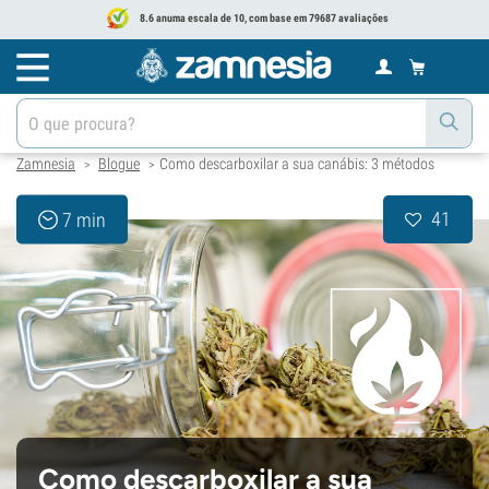
8.6 anuma escala de 10, com base em 79687 avaliações
Zamnesia
Blogue
Como descarboxilar a sua canábis: 3 métodos
>
>
41
7 min
Como descarboxilar a sua