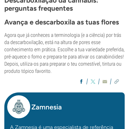
Descarboxilação da cannabis:
perguntas frequentes
Avança e descarboxila as tuas flores
Agora que já conheces a terminologia (e a ciência) por trás
da descarboxilação, está na altura de pores esse
conhecimento em prática. Escolhe a tua variedade preferida,
pré-aquece o forno e prepara-te para ativar os canabinóides!
Depois, utiliza-os para preparar o teu comestível, tintura ou
produto tópico favorito.
Zamnesia
A Zamnesia é uma especialista de referência