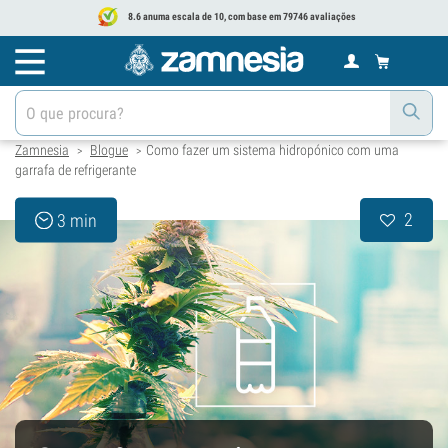
8.6 anuma escala de 10, com base em 79746 avaliações
Zamnesia
Blogue
Como fazer um sistema hidropónico com uma
>
>
garrafa de refrigerante
2
3 min