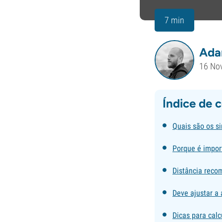
7 min
Ada
16 No
Índice de 
Quais são os si
Porque é import
Distância recom
Deve ajustar a 
Dicas para calc