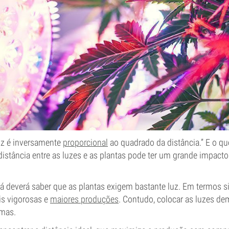
luz é inversamente
proporcional
ao quadrado da distância.” E o qu
istância entre as luzes e as plantas pode ter um grande impacto
 já deverá saber que as plantas exigem bastante luz. Em termos s
is vigorosas e
maiores produções
. Contudo, colocar as luzes d
emas.