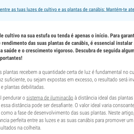
 entre as tuas luzes de cultivo e as plantas de canábis: Mantém-te at
e cultivo na sua estufa ou tenda é apenas o início. Para garan
rendimento das suas plantas de canábis, é essencial instalar a
a saúde e o crescimento vigoroso. Descubra de seguida algum
portantes!
s plantas recebem a quantidade certa de luz é fundamental no cu
z suficiente, ou sejam expostas em excesso, o resultado será in
 e plantas debilitadas.
al pendurar o
sistema de iluminação
à distância ideal das plantas
 essa distância pode ser desafiante. O valor ideal varia consoant
em como a fase de desenvolvimento das suas plantas. Neste artig
ância perfeita entre as luzes e as suas canábis para promover u
ultados na colheita.