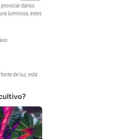
m provocar danos
ura luminosa, estes
aixo
onte de luz, está
cultivo?