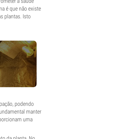
rometer a saúde
ma é que não existe
s plantas. Isto
upação, podendo
 fundamental manter
roporcionam uma
nto da planta. No