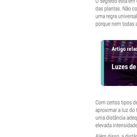
O segredo está em 
das plantas. Não c
uma regra universal 
porque nem todas a
Artigo rela
Luzes de
Com certos tipos d
aproximar a luz do
uma distância adeq
elevada intensidad
Além disso, a distâ