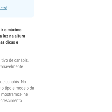
ento!
tir o máximo
 luz na altura
as dicas e
ltivo de canábis.
variavelmente
 de canábis. No
e o tipo e modelo da
o, mostramos-lhe
m crescimento