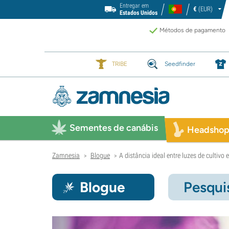
Entregar em
€
(EUR)
Estados Unidos
Métodos de pagamento
TRIBE
Seedfinder
Sementes de canábis
Headsho
Zamnesia
Blogue
A distância ideal entre luzes de cultivo
>
>
Blogue
Pesqui