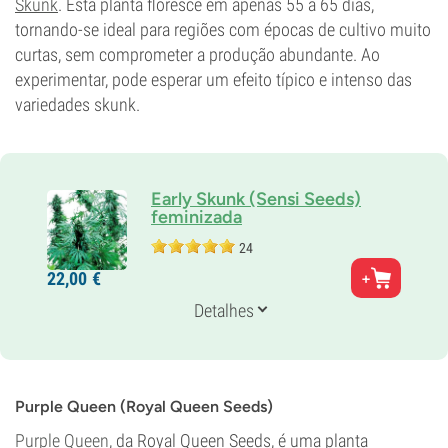
Skunk
. Esta planta floresce em apenas 55 a 65 dias,
tornando-se ideal para regiões com épocas de cultivo muito
curtas, sem comprometer a produção abundante. Ao
experimentar, pode esperar um efeito típico e intenso das
variedades skunk.
Early Skunk (Sensi Seeds)
feminizada
24
Pais
22,
00
€
Skunk 1 + Early Pearl
Genética
Detalhes
65% Índica /
35% Sativa
Tempo de floração
9-10 semanas
THC
Médio
Purple Queen (Royal Queen Seeds)
CBD
Purple Queen
, da Royal Queen Seeds, é uma planta
Desconhecido