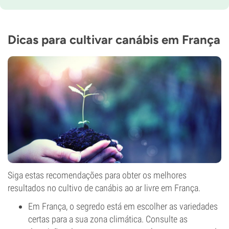
THC
9%
CBD
0-1%
Dicas para cultivar canábis em França
Tipo de floração
Período de luz
Siga estas recomendações para obter os melhores
resultados no cultivo de canábis ao ar livre em França.
Em França, o segredo está em escolher as variedades
certas para a sua zona climática. Consulte as