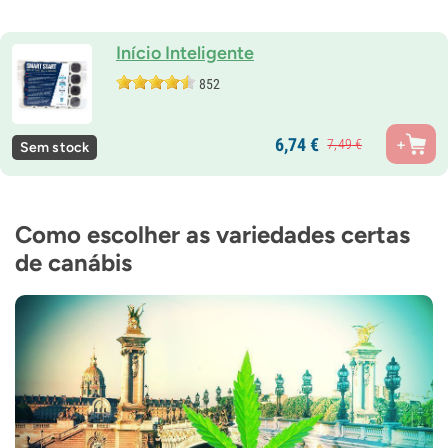
Início Inteligente
852
6,
74
€
7,
49
€
Sem stock
Como escolher as variedades certas
de canábis