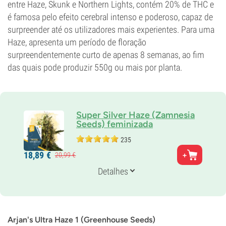
entre Haze, Skunk e Northern Lights, contém 20% de THC e
é famosa pelo efeito cerebral intenso e poderoso, capaz de
surpreender até os utilizadores mais experientes. Para uma
Haze, apresenta um período de floração
surpreendentemente curto de apenas 8 semanas, ao fim
das quais pode produzir 550g ou mais por planta.
Super Silver Haze (Zamnesia
Seeds) feminizada
235
Pais
18,
89
€
20,
99
€
Haze x (Skunk x Northern Light)
Genética
Detalhes
25% Índica /
75% Sativa
Tempo de floração
9-10 semanas
THC
20%
Arjan's Ultra Haze 1 (Greenhouse Seeds)