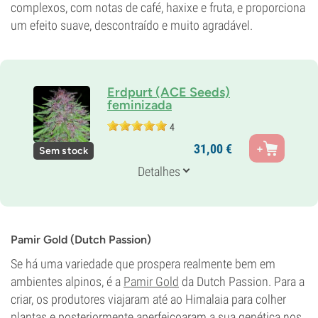
complexos, com notas de café, haxixe e fruta, e proporciona
um efeito suave, descontraído e muito agradável.
Erdpurt (ACE Seeds)
feminizada
4
Pais
31,
00
€
Sem stock
Erdbeer x Purpuera Ticinensis
Genética
Detalhes
100% Índica
Tempo de floração
7-8 semanas
THC
8%
Pamir Gold (Dutch Passion)
CBD
Se há uma variedade que prospera realmente bem em
12%
ambientes alpinos, é a
Pamir Gold
da Dutch Passion. Para a
Tipo de floração
Período de luz
criar, os produtores viajaram até ao Himalaia para colher
plantas e posteriormente aperfeiçoaram a sua genética nos