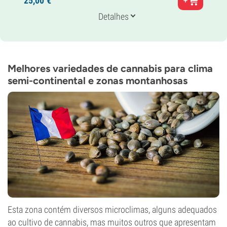
25,
00
€
Neville's Haze x Cambojano x Laos
Genética
Detalhes
20% Índica /
80% Sativa
Tempo de floração
13-14 semanas
THC
16%
Melhores variedades de cannabis para clima
CBD
semi-continental e zonas montanhosas
0-1%
Tipo de floração
Período de luz
Esta zona contém diversos microclimas, alguns adequados
ao cultivo de cannabis, mas muitos outros que apresentam