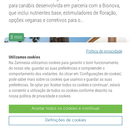
para canábis desenvolvida em parceria com a Bionova,
que inclui nutrientes base, estimuladores de floração,
opções veganas e corretivos para o...
8 min
Política de privacidade
Utilizamos cookies
Na Zamnesia utilizamos cookies para garantir o bom funcionamento
do nosso site, guardar as suas preferências e compreender o
comportamento dos visitantes. Ao clicar em 'Configurações de cookies',
pode saber mais sobre os cookies que usamos e guardar as suas
19 Janeiro 2026
preferências. Se optar por 'Aceitar todos os cookies e continuar', estará
a consentir a utilização de todos os cookies conforme descrito na
nossa política de privacidade e cookies.
Melhores variedades de canábis
para cultivo no...
Aceitar todos os cookies e continuar
Definições de cookies
Quais são as variedades de canábis que melhor se
adaptam ao cultivo em Espanha? A resposta depende