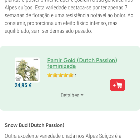
Alpes suíços. Esta variedade destaca-se por ter apenas 7
semanas de floração e uma resistência notável ao bolor. Ao
consumir, proporciona um efeito físico intenso, mas
equilibrado, sem ser demasiado pesado.
Pamir Gold (Dutch Passion)
feminizada
1
Genética
24,
95
€
40% Índica /
60% Sativa
Tempo de floração
Detalhes
7-8 semanas
THC
13%
CBD
Desconhecido
Snow Bud (Dutch Passion)
Tipo de floração
Outra excelente variedade criada nos Alpes Suíços é a
Período de luz