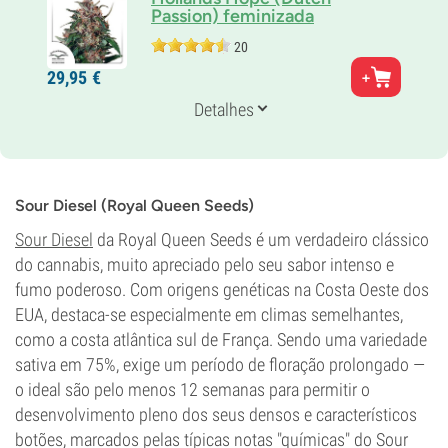
Passion) feminizada
20
Genética
29,
95
€
100% Índica
Tempo de floração
Detalhes
8-9 semanas
THC
15%
CBD
Desconhecido
Sour Diesel (Royal Queen Seeds)
Tipo de floração
Sour Diesel
da Royal Queen Seeds é um verdadeiro clássico
Período de luz
do cannabis, muito apreciado pelo seu sabor intenso e
fumo poderoso. Com origens genéticas na Costa Oeste dos
EUA, destaca-se especialmente em climas semelhantes,
como a costa atlântica sul de França. Sendo uma variedade
sativa em 75%, exige um período de floração prolongado —
o ideal são pelo menos 12 semanas para permitir o
desenvolvimento pleno dos seus densos e característicos
botões, marcados pelas típicas notas "químicas" do Sour