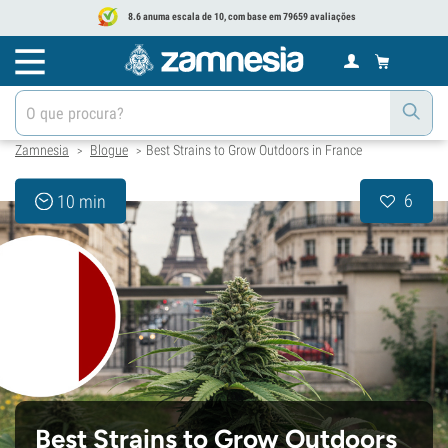
8.6 anuma escala de 10, com base em 79659 avaliações
Zamnesia
Blogue
Best Strains to Grow Outdoors in France
>
>
6
10 min
Best Strains to Grow Outdoors