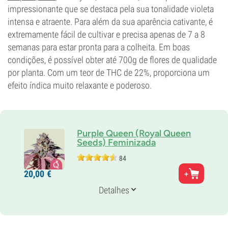
impressionante que se destaca pela sua tonalidade violeta
Tipo de floração
Período de luz
intensa e atraente. Para além da sua aparência cativante, é
extremamente fácil de cultivar e precisa apenas de 7 a 8
semanas para estar pronta para a colheita. Em boas
condições, é possível obter até 700g de flores de qualidade
por planta. Com um teor de THC de 22%, proporciona um
efeito índica muito relaxante e poderoso.
Purple Queen (Royal Queen
Seeds) Feminizada
84
Pais
20,
00
€
Hindu Kush x Purple Afghani
Genética
Detalhes
75% Índica /
25% Sativa
Tempo de floração
7-8 semanas