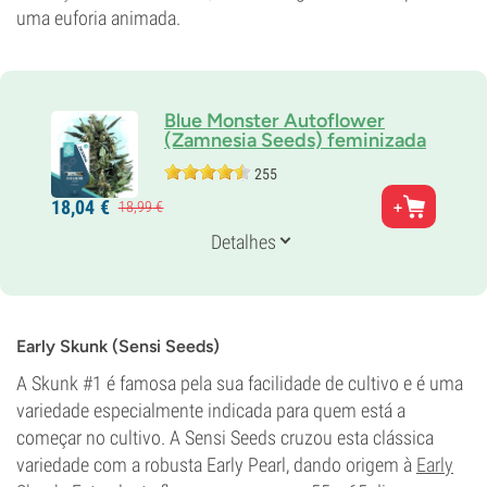
uma euforia animada.
Blue Monster Autoflower
(Zamnesia Seeds) feminizada
255
Pais
18,
04
€
18,
99
€
Cheese x Blueberry x ruderalis
Genética
Detalhes
Híbrido automático
Tempo de floração
9-10 semanas desde a sementeira até à colheita
THC
16%
Early Skunk (Sensi Seeds)
CBD
A Skunk #1 é famosa pela sua facilidade de cultivo e é uma
0-1%
variedade especialmente indicada para quem está a
Tipo de floração
Autoflorescentes
começar no cultivo. A Sensi Seeds cruzou esta clássica
variedade com a robusta Early Pearl, dando origem à
Early