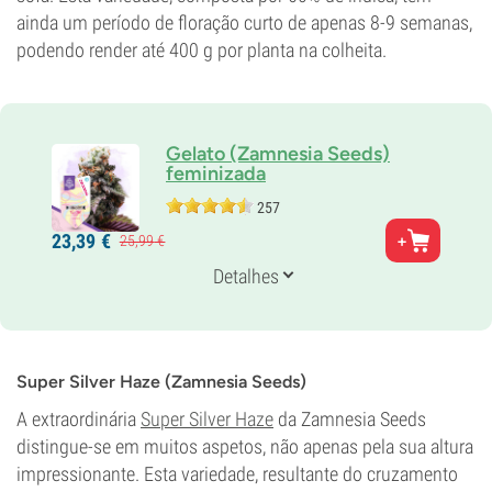
ainda um período de floração curto de apenas 8-9 semanas,
podendo render até 400 g por planta na colheita.
Gelato (Zamnesia Seeds)
feminizada
257
Pais
23,
39
€
25,
99
€
Wedding Cake x Gelato x Gelato 33
Genética
Detalhes
60% Indica /
40% Sativa
Tempo de floração
8-9 semanas
THC
26%
Super Silver Haze (Zamnesia Seeds)
CBD
A extraordinária
Super Silver Haze
da Zamnesia Seeds
0-1%
distingue-se em muitos aspetos, não apenas pela sua altura
Tipo de floração
Período de luz
impressionante. Esta variedade, resultante do cruzamento