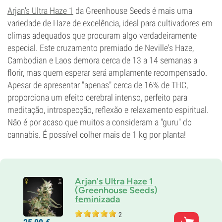
CBD
Arjan's Ultra Haze 1
da Greenhouse Seeds é mais uma
3%
variedade de Haze de excelência, ideal para cultivadores em
Tipo de floração
Período de luz
climas adequados que procuram algo verdadeiramente
especial. Este cruzamento premiado de Neville's Haze,
Cambodian e Laos demora cerca de 13 a 14 semanas a
florir, mas quem esperar será amplamente recompensado.
Apesar de apresentar "apenas" cerca de 16% de THC,
proporciona um efeito cerebral intenso, perfeito para
meditação, introspecção, reflexão e relaxamento espiritual.
Não é por acaso que muitos a consideram a "guru" do
cannabis. É possível colher mais de 1 kg por planta!
Arjan's Ultra Haze 1
(Greenhouse Seeds)
feminizada
2
Pais