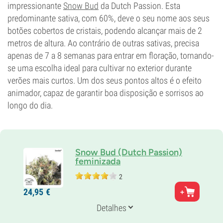
impressionante
Snow Bud
da Dutch Passion. Esta
predominante sativa, com 60%, deve o seu nome aos seus
botões cobertos de cristais, podendo alcançar mais de 2
metros de altura. Ao contrário de outras sativas, precisa
apenas de 7 a 8 semanas para entrar em floração, tornando-
se uma escolha ideal para cultivar no exterior durante
verões mais curtos. Um dos seus pontos altos é o efeito
animador, capaz de garantir boa disposição e sorrisos ao
longo do dia.
Snow Bud (Dutch Passion)
feminizada
2
Genética
24,
95
€
40% Índica /
60% Sativa
Tempo de floração
Detalhes
8-9 semanas