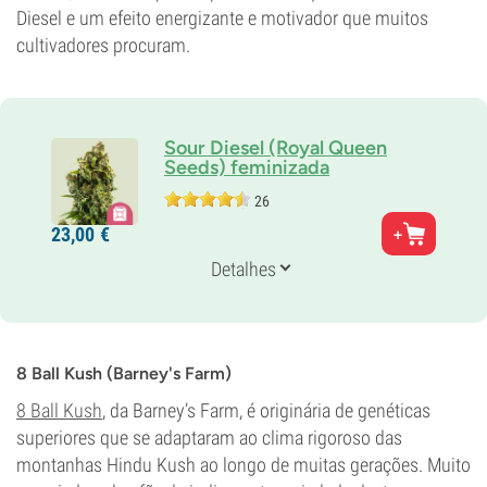
Diesel e um efeito energizante e motivador que muitos
cultivadores procuram.
Sour Diesel (Royal Queen
Seeds) feminizada
26
Pais
23,
00
€
Original Diesel x (Northern Light x Shiva x
Hawaiian)
Detalhes
Genética
25% Índica /
75% Sativa
Tempo de floração
10-11 semanas
THC
8 Ball Kush (Barney's Farm)
19%
8 Ball Kush
, da Barney’s Farm, é originária de genéticas
CBD
Médio
superiores que se adaptaram ao clima rigoroso das
Tipo de floração
montanhas Hindu Kush ao longo de muitas gerações. Muito
Período de luz