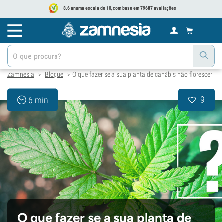
8.6 anuma escala de 10, com base em 79687 avaliações
Zamnesia
Blogue
O que fazer se a sua planta de canábis não florescer
>
>
9
6 min
O que fazer se a sua planta de