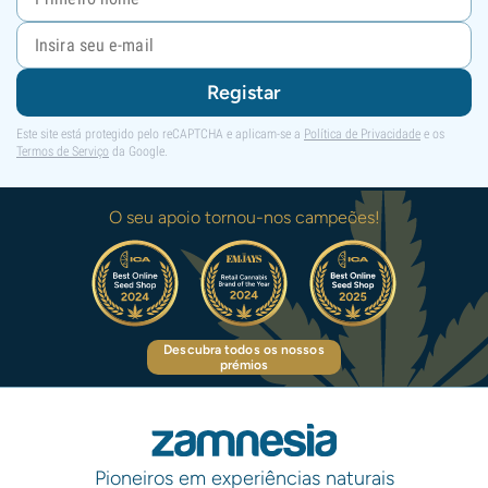
Registar
Este site está protegido pelo reCAPTCHA e aplicam-se a
Política de Privacidade
e os
Termos de Serviço
da Google.
O seu apoio tornou-nos campeões!
Descubra todos os nossos
prémios
Pioneiros em experiências naturais