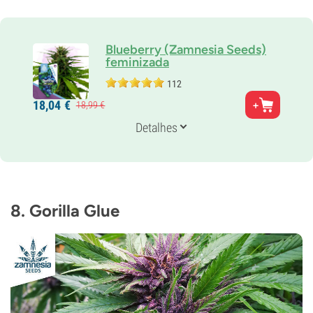
Blueberry (Zamnesia Seeds)
feminizada
112
Pais
18,
04
€
18,
99
€
Purple Thai x Thai
Genética
Detalhes
80% Índica /
20% Sativa
Tempo de floração
8-9 semanas
THC
18%
8. Gorilla Glue
CBD
0-1%