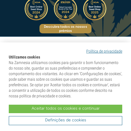
Descubra todos os nossos
prémios
Política de privacidade
Utilizamos cookies
Pioneiros em experiências naturais
Na Zamnesia utilizamos cookies para garantir o bom funcionamento
do nosso site, guardar as suas preferências e compreender o
comportamento dos visitantes. Ao clicar em 'Configurações de cookies',
pode saber mais sobre os cookies que usamos e guardar as suas
Categorias
preferências. Se optar por 'Aceitar todos os cookies e continuar', estará
a consentir a utilização de todos os cookies conforme descrito na
nossa política de privacidade e cookies.
Descubra
Aceitar todos os cookies e continuar
Definições de cookies
Informações