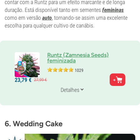
contar com a Runtz para um efeito marcante e de longa
duração. Está disponível tanto em sementes
femininas
como em versão
auto
, tornando-se assim uma excelente
escolha para qualquer cultivo de canábis.
Runtz (Zamnesia Seeds)
feminizada
1029
Pais
23,
79
€
27,
99
€
Gelato x Zkittlez
Genética
Detalhes
50% Indica /
50% Sativa
Tempo de floração
8-9 semanas
THC
27%
6. Wedding Cake
CBD
<1%
Tipo de floração