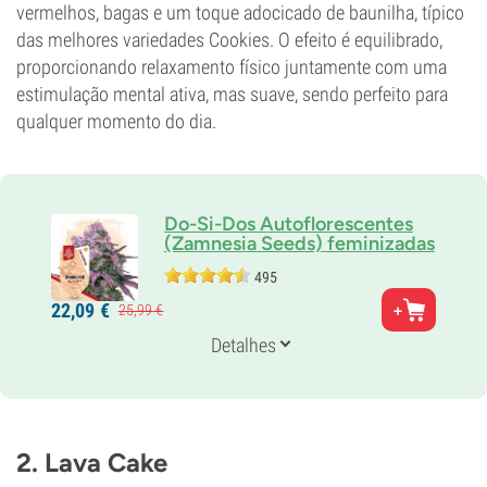
vermelhos, bagas e um toque adocicado de baunilha, típico
das melhores variedades Cookies. O efeito é equilibrado,
proporcionando relaxamento físico juntamente com uma
estimulação mental ativa, mas suave, sendo perfeito para
qualquer momento do dia.
Do-Si-Dos Autoflorescentes
(Zamnesia Seeds) feminizadas
495
Pais
22,
09
€
25,
99
€
Do-Si-Dos x Ruderalis
Genética
Detalhes
Auto predominante indica
Tempo de floração
9-10 semanas desde a sementeira até à colheita
THC
20%
2. Lava Cake
CBD