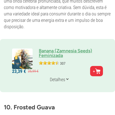
uma onda cerebral pronunciada, que muitos descrevem
como motivadora e altamente criativa. Sem dúvida, esta é
uma variedade ideal para consumir durante o dia ou sempre
que precisar de uma energia extra e um impulso de boa
disposição.
Banana (Zamnesia Seeds)
Feminizada
307
Pais
23,
39
€
25,
99
€
OG Kush x Banana
Genética
Detalhes
40% Índica /
60% Sativa
Tempo de floração
9-10 semanas
THC
28%
10. Frosted Guava
CBD
0-1%