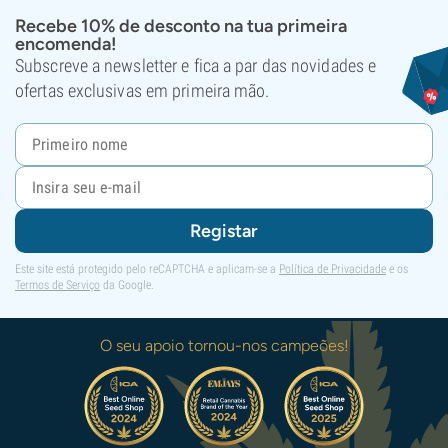
Recebe 10% de desconto na tua primeira
encomenda!
Subscreve a newsletter e fica a par das novidades e
ofertas exclusivas em primeira mão.
Registar
Este site está protegido pelo reCAPTCHA e aplicam-se a
Política de Privacidade
e os
Termos de Serviço
da Google.
O seu apoio tornou-nos campeões!