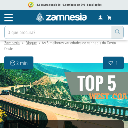
8.6 anuma escala de 10, com base em 79618 avaliações
Zamnesia
Blogue
As 5 melhores variedades de cannabis da Costa
>
>
Oeste
1
2 min