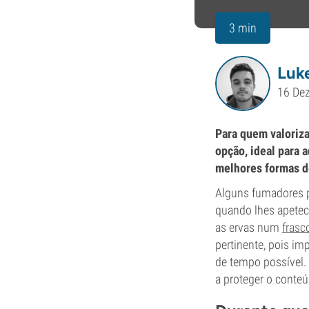
3 min
Luk
16 De
Para quem valoriza
opção, ideal para
melhores formas d
Alguns fumadores 
quando lhes apetece
as ervas num
frasc
pertinente, pois i
de tempo possível. 
a proteger o conte