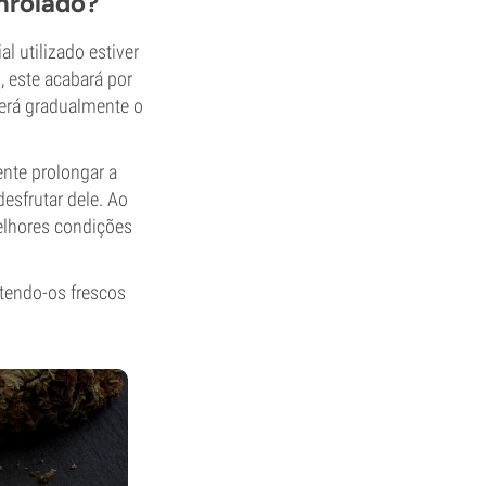
nrolado?
 utilizado estiver
, este acabará por
derá gradualmente o
ente prolongar a
esfrutar dele. Ao
elhores condições
ntendo-os frescos