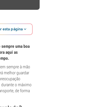
ar esta página
 é sempre uma boa
ra aqui as
tempo.
terem sempre à mão
erá melhor guardar
 preocupação
os durante o máximo
ansporte, de forma