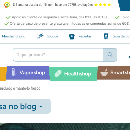
8.6 anuma escala de 10, com base em 79708 avaliações
Apoio ao cliente de segunda a sexta-feira, das 8:00 às 16:00
Envio 
Oferta de saco de presente gratuita em todas as encomendas acima de 60€.
Merchandising
Blogue
Receitas
Guia de cul
Vaporshop
Smarts
p
Healthshop
nrolado e mantê-lo fresco
sa no blog