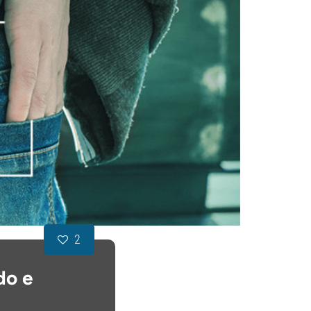
2
do e