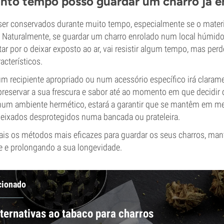
nto tempo posso guardar um charro já e
er conservados durante muito tempo, especialmente se o material
. Naturalmente, se guardar um charro enrolado num local húmido
tar por o deixar exposto ao ar, vai resistir algum tempo, mas per
acterísticos.
m recipiente apropriado ou num acessório específico irá claram
preservar a sua frescura e sabor até ao momento em que decidir d
num ambiente hermético, estará a garantir que se mantêm em m
eixados desprotegidos numa bancada ou prateleira.
uais os métodos mais eficazes para guardar os seus charros, ma
te e prolongando a sua longevidade.
cionado
lternativas ao tabaco para charros