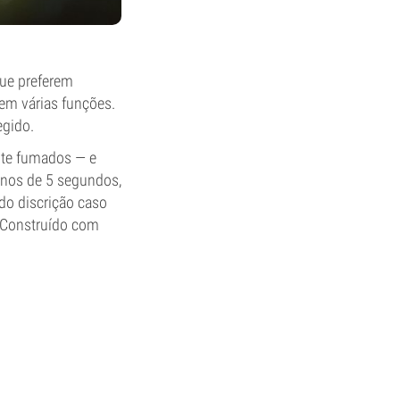
que preferem
tem várias funções.
egido.
ente fumados — e
enos de 5 segundos,
do discrição caso
. Construído com