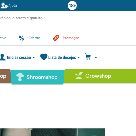
Ajuda
rápido, discreto e gratuito!
tivo
Ofertas
Promoção
Iniciar sessão
Lista de desejos
hop
Growshop
Shroomshop