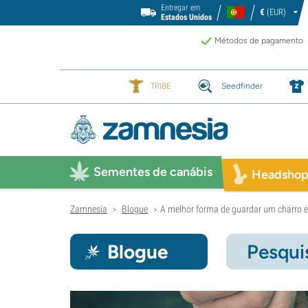
Entregar em
€
(EUR)
Estados Unidos
Métodos de pagamento
TRIBE
Seedfinder
Sementes de canábis
Headsho
Zamnesia
Blogue
A melhor forma de guardar um charro e
>
>
Blogue
Pesqui