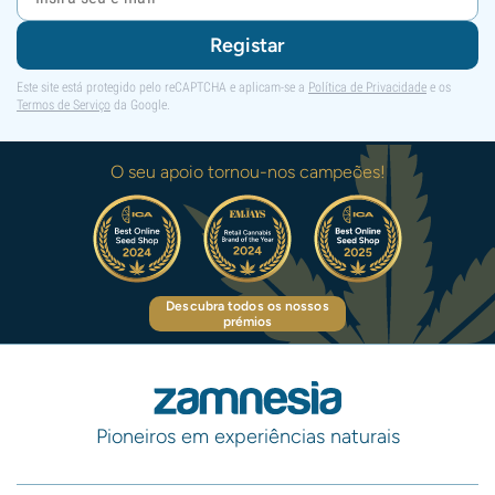
Registar
Este site está protegido pelo reCAPTCHA e aplicam-se a
Política de Privacidade
e os
Termos de Serviço
da Google.
O seu apoio tornou-nos campeões!
Descubra todos os nossos
prémios
Pioneiros em experiências naturais