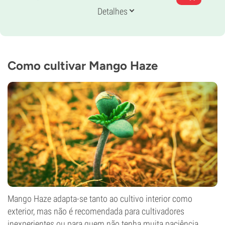
Genética
Detalhes
50% índica /
50% sativa
Tempo de floração
10-11 semanas
THC
Desconhecido
Como cultivar Mango Haze
CBD
Desconhecido
Tipo de floração
Período de luz
Mango Haze adapta-se tanto ao cultivo interior como
exterior, mas não é recomendada para cultivadores
inexperientes ou para quem não tenha muita paciência.