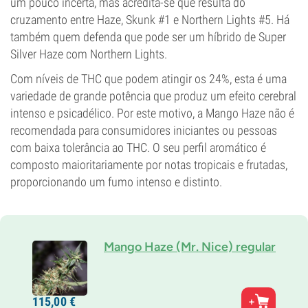
um pouco incerta, mas acredita-se que resulta do
cruzamento entre Haze, Skunk #1 e Northern Lights #5. Há
também quem defenda que pode ser um híbrido de Super
Silver Haze com Northern Lights.
Com níveis de THC que podem atingir os 24%, esta é uma
variedade de grande potência que produz um efeito cerebral
intenso e psicadélico. Por este motivo, a Mango Haze não é
recomendada para consumidores iniciantes ou pessoas
com baixa tolerância ao THC. O seu perfil aromático é
composto maioritariamente por notas tropicais e frutadas,
proporcionando um fumo intenso e distinto.
Mango Haze (Mr. Nice) regular
Pais
115,
00
€
Super Silver Haze x Skunk x Northern Lights Nº 5