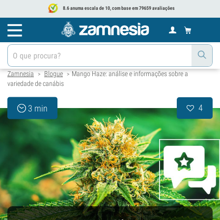
8.6 anuma escala de 10, com base em 79659 avaliações
Zamnesia
Blogue
Mango Haze: análise e informações sobre a
>
>
variedade de canábis
4
3 min