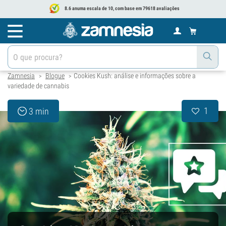
8.6 anuma escala de 10, com base em 79618 avaliações
Zamnesia
Blogue
Cookies Kush: análise e informações sobre a
>
>
variedade de cannabis
1
3 min