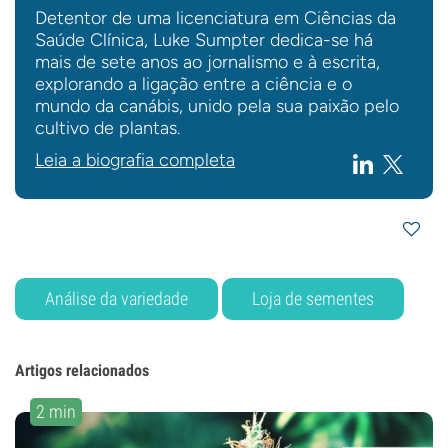
Detentor de uma licenciatura em Ciências da
Saúde Clínica, Luke Sumpter dedica-se há
mais de sete anos ao jornalismo e à escrita,
explorando a ligação entre a ciência e o
mundo da canábis, unido pela sua paixão pelo
cultivo de plantas.
Leia a biografia completa
Análise da variedade
Loja de sementes
Artigos relacionados
2 min