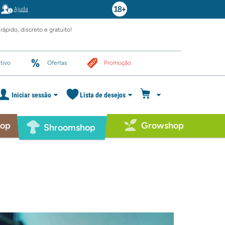
Ajuda
rápido, discreto e gratuito!
tivo
Ofertas
Promoção
Iniciar sessão
Lista de desejos
hop
Growshop
Shroomshop