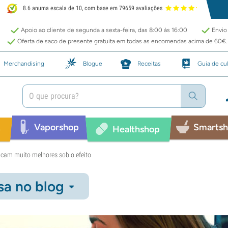
8.6 anuma escala de 10, com base em 79659 avaliações
Apoio ao cliente de segunda a sexta-feira, das 8:00 às 16:00
Envio 
Oferta de saco de presente gratuita em todas as encomendas acima de 60€.
Merchandising
Blogue
Receitas
Guia de cul
Vaporshop
Smarts
p
Healthshop
ficam muito melhores sob o efeito
sa no blog