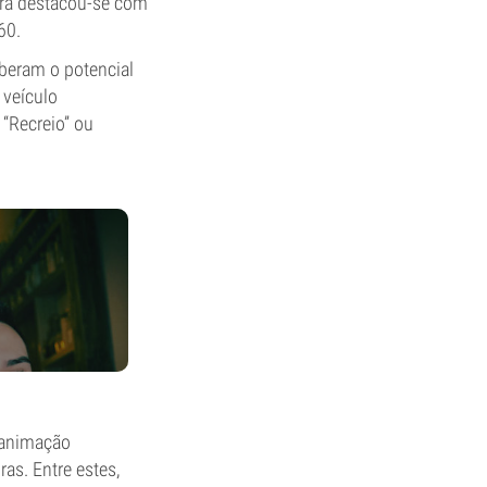
era destacou-se com
60.
beram o potencial
 veículo
 “Recreio” ou
 animação
as. Entre estes,