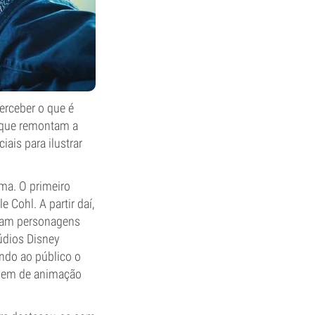
erceber o que é
s que remontam a
ais para ilustrar
ma. O primeiro
 Cohl. A partir daí,
eram personagens
údios Disney
ndo ao público o
agem de animação