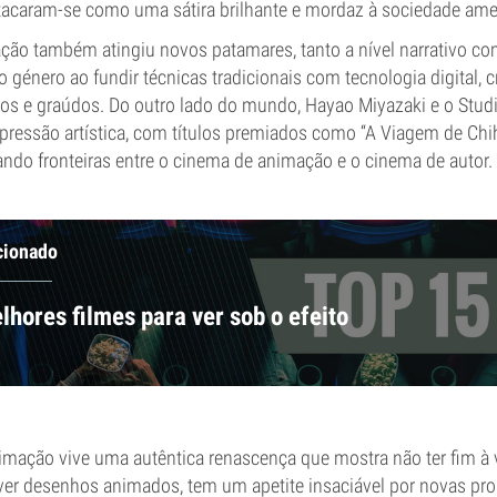
acaram-se como uma sátira brilhante e mordaz à sociedade ame
ção também atingiu novos patamares, tanto a nível narrativo co
o género ao fundir técnicas tradicionais com tecnologia digital, c
s e graúdos. Do outro lado do mundo, Hayao Miyazaki e o Studi
ressão artística, com títulos premiados como “A Viagem de Chihi
ndo fronteiras entre o cinema de animação e o cinema de autor.
cionado
lhores filmes para ver sob o efeito
imação vive uma autêntica renascença que mostra não ter fim à 
a ver desenhos animados, tem um apetite insaciável por novas p