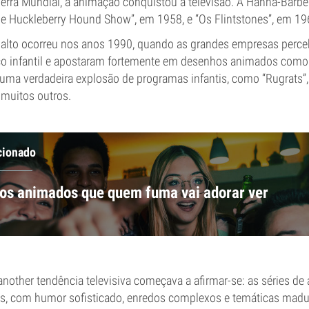
rra Mundial, a animação conquistou a televisão. A Hanna-Barb
 Huckleberry Hound Show”, em 1958, e “Os Flintstones”, em 19
alto ocorreu nos anos 1990, quando as grandes empresas perce
co infantil e apostaram fortemente em desenhos animados como
u uma verdadeira explosão de programas infantis, como “Rugrats”,
 muitos outros.
cionado
os animados que quem fuma vai adorar ver
other tendência televisiva começava a afirmar-se: as séries de
os, com humor sofisticado, enredos complexos e temáticas madur