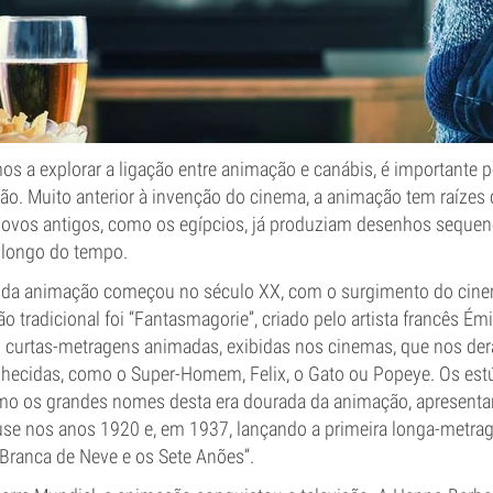
s a explorar a ligação entre animação e canábis, é importante p
ão. Muito anterior à invenção do cinema, a animação tem raíze
ovos antigos, como os egípcios, já produziam desenhos sequenci
 longo do tempo.
 da animação começou no século XX, com o surgimento do cine
 tradicional foi “Fantasmagorie”, criado pelo artista francês Émile
s curtas-metragens animadas, exibidas nos cinemas, que nos d
hecidas, como o Super-Homem, Felix, o Gato ou Popeye. Os est
mo os grandes nomes desta era dourada da animação, apresenta
se nos anos 1920 e, em 1937, lançando a primeira longa-metr
Branca de Neve e os Sete Anões”.