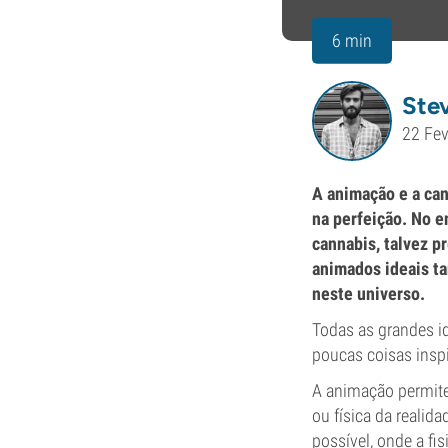
6 min
Ste
22 Fev
A animação e a ca
na perfeição. No e
cannabis, talvez p
animados ideais ta
neste universo.
Todas as grandes i
poucas coisas insp
A animação permite
ou física da reali
possível, onde a f