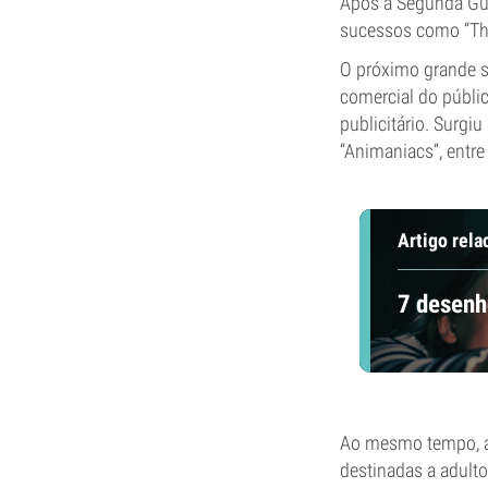
Após a Segunda Gue
sucessos como “The
O próximo grande s
comercial do públi
publicitário. Surgi
“Animaniacs”, entre
Artigo rela
7 desenh
Ao mesmo tempo, an
destinadas a adult