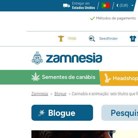
Entregar em
€
(EUR)
Estados Unidos
Métodos de pagamento
TRIBE
Seedfinder
Sementes de canábis
Headsho
Zamnesia
Blogue
Cannabis e animação: seis títulos que 
>
>
Blogue
Pesqui