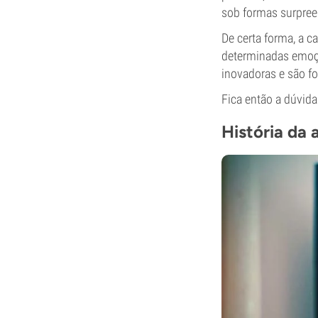
sob formas surpree
De certa forma, a c
determinadas emoçõ
inovadoras e são fo
Fica então a dúvid
História da