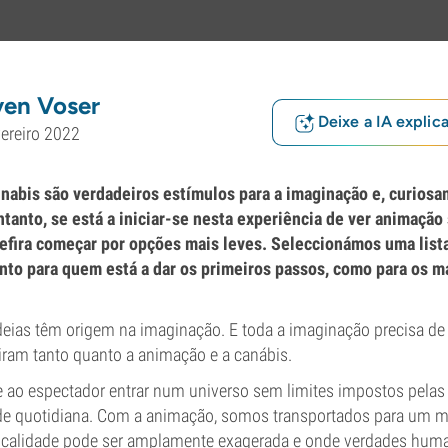
ven Voser
Deixe a IA explic
ereiro 2022
nnabis são verdadeiros estímulos para a imaginação e, curio
ntanto, se está a iniciar-se nesta experiência de ver animação 
refira começar por opções mais leves. Seleccionámos uma list
nto para quem está a dar os primeiros passos, como para os m
deias têm origem na imaginação. E toda a imaginação precisa de
iram tanto quanto a animação e a canábis.
 ao espectador entrar num universo sem limites impostos pelas 
dade quotidiana. Com a animação, somos transportados para um 
isicalidade pode ser amplamente exagerada e onde verdades hu