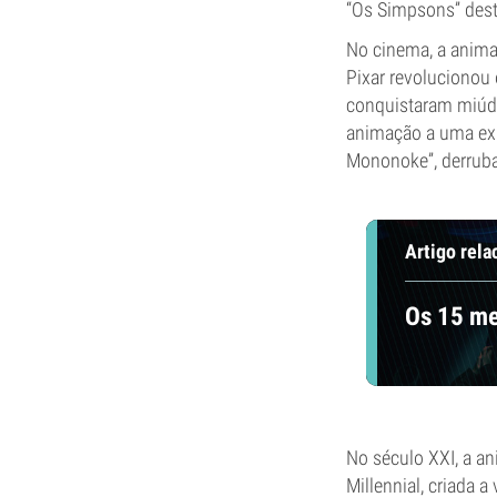
“Os Simpsons” dest
No cinema, a anima
Pixar revolucionou 
conquistaram miúdo
animação a uma exp
Mononoke”, derruba
Artigo rela
Os 15 me
No século XXI, a an
Millennial, criada 