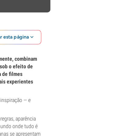
ar esta página
samente, combinam
sob o efeito de
a de filmes
ais experientes
 inspiração — e
regras, aparência
mundo onde tudo é
manas se apresentam