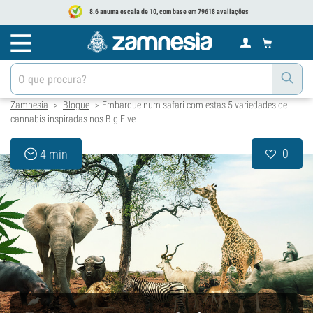
8.6 anuma escala de 10, com base em 79618 avaliações
Zamnesia
Blogue
Embarque num safari com estas 5 variedades de
>
>
cannabis inspiradas nos Big Five
0
4 min