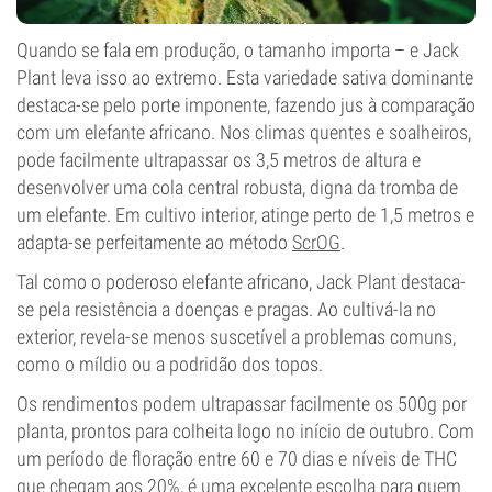
Quando se fala em produção, o tamanho importa – e Jack
Plant leva isso ao extremo. Esta variedade sativa dominante
destaca-se pelo porte imponente, fazendo jus à comparação
com um elefante africano. Nos climas quentes e soalheiros,
pode facilmente ultrapassar os 3,5 metros de altura e
desenvolver uma cola central robusta, digna da tromba de
um elefante. Em cultivo interior, atinge perto de 1,5 metros e
adapta-se perfeitamente ao método
ScrOG
.
Tal como o poderoso elefante africano, Jack Plant destaca-
se pela resistência a doenças e pragas. Ao cultivá-la no
exterior, revela-se menos suscetível a problemas comuns,
como o míldio ou a podridão dos topos.
Os rendimentos podem ultrapassar facilmente os 500g por
planta, prontos para colheita logo no início de outubro. Com
um período de floração entre 60 e 70 dias e níveis de THC
que chegam aos 20%, é uma excelente escolha para quem