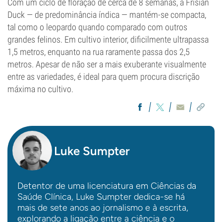
Com um ciclo de floração de cerca de 8 semanas, a Frisian
Duck — de predominância índica — mantém-se compacta,
tal como o leopardo quando comparado com outros
grandes felinos. Em cultivo interior, dificilmente ultrapassa
1,5 metros, enquanto na rua raramente passa dos 2,5
metros. Apesar de não ser a mais exuberante visualmente
entre as variedades, é ideal para quem procura discrição
máxima no cultivo.
Luke Sumpter
Detentor de uma licenciatura em Ciências da
Saúde Clínica, Luke Sumpter dedica-se há
mais de sete anos ao jornalismo e à escrita,
explorando a ligação entre a ciência e o