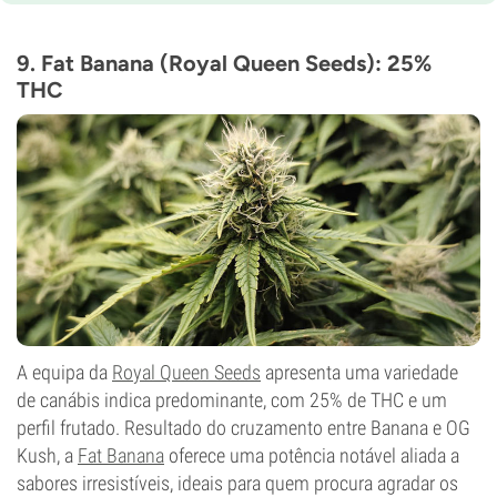
9-10 semanas
THC
29%
9. Fat Banana (Royal Queen Seeds): 25%
CBD
THC
Baixo
Tipo de floração
Período de luz
A equipa da
Royal Queen Seeds
apresenta uma variedade
de canábis indica predominante, com 25% de THC e um
perfil frutado. Resultado do cruzamento entre Banana e OG
Kush, a
Fat Banana
oferece uma potência notável aliada a
sabores irresistíveis, ideais para quem procura agradar os