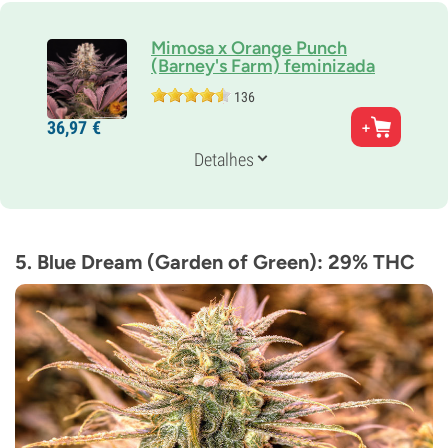
Mimosa x Orange Punch
(Barney's Farm) feminizada
136
Pais
36,
97
€
Mimosa Evo x Orange Punch
Genética
Detalhes
65% Índica /
35% Sativa
Tempo de floração
8-9 semanas
THC
30%
5. Blue Dream (Garden of Green): 29% THC
CBD
Baixo
Tipo de floração
Período de luz