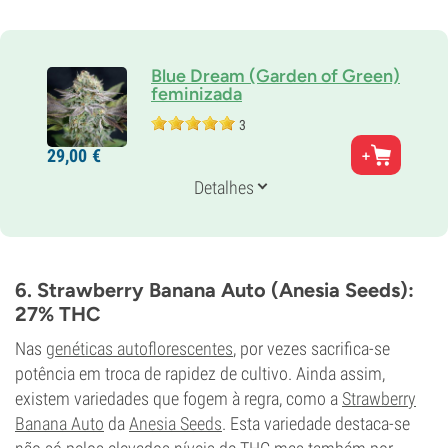
Blue Dream (Garden of Green)
feminizada
3
Pais
29,
00
€
Super Silver Haze x Blueberry
Genética
Detalhes
30% índica /
70% sativa
Tempo de floração
9-10 semanas
THC
25%
6. Strawberry Banana Auto (Anesia Seeds):
CBD
27% THC
2%
Tipo de floração
Nas
genéticas autoflorescentes
, por vezes sacrifica-se
Período de luz
potência em troca de rapidez de cultivo. Ainda assim,
existem variedades que fogem à regra, como a
Strawberry
Banana Auto
da
Anesia Seeds
. Esta variedade destaca-se