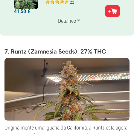
22
Pais
41,
50
€
C. Banana x Strawberry Amnesia Auto
Genética
Detalhes
Sativa-dominante automática
Tempo de floração
10 a 11 semanas desde a semente até à colheita
THC
27%
7. Runtz (Zamnesia Seeds): 27% THC
CBD
Baixo
Tipo de floração
Autoflorescentes
Originalmente uma iguaria da Califórnia, a
Runtz
está agora