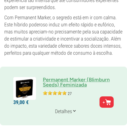
experiência tão intensa que até consumidores experientes
podem ser surpreendidos.
Com Permanent Marker, o segredo está em ir com calma.
Este híbrido poderoso induz um efeito rápido e eufórico,
mas muitos apreciam-no precisamente pela sua capacidade
de estimular a criatividade e incentivar a socialização. Além
do impacto, esta variedade oferece sabores doces intensos,
perfeitos para qualquer método de consumo à escolha.
Permanent Marker (Blimburn
Seeds) Feminizada
27
Pais
39,
00
€
(Biscotti x Jealousy) x Sherb Bx
Genética
Detalhes
Indica/
sativa
THC
34%