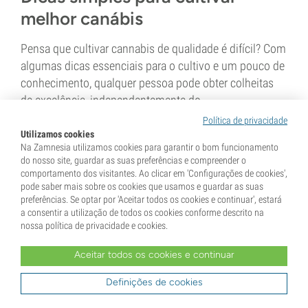
melhor canábis
Pensa que cultivar cannabis de qualidade é difícil? Com
algumas dicas essenciais para o cultivo e um pouco de
conhecimento, qualquer pessoa pode obter colheitas
de excelência, independentemente do...
Política de privacidade
Utilizamos cookies
5 min
Na Zamnesia utilizamos cookies para garantir o bom funcionamento
do nosso site, guardar as suas preferências e compreender o
comportamento dos visitantes. Ao clicar em 'Configurações de cookies',
pode saber mais sobre os cookies que usamos e guardar as suas
preferências. Se optar por 'Aceitar todos os cookies e continuar', estará
a consentir a utilização de todos os cookies conforme descrito na
nossa política de privacidade e cookies.
16 Outubro 2017
Aceitar todos os cookies e continuar
Como obter enormes cabeças de
Definições de cookies
erva: 10 passos para o sucesso