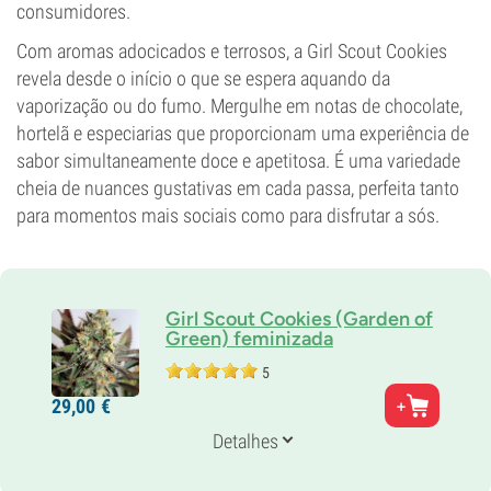
consumidores.
Com aromas adocicados e terrosos, a Girl Scout Cookies
revela desde o início o que se espera aquando da
vaporização ou do fumo. Mergulhe em notas de chocolate,
hortelã e especiarias que proporcionam uma experiência de
sabor simultaneamente doce e apetitosa. É uma variedade
cheia de nuances gustativas em cada passa, perfeita tanto
para momentos mais sociais como para disfrutar a sós.
Girl Scout Cookies (Garden of
Green) feminizada
5
Pais
29,
00
€
Durban Poison x South Florida OG Kush
Genética
Detalhes
60% Indica /
40% Sativa
Tempo de floração