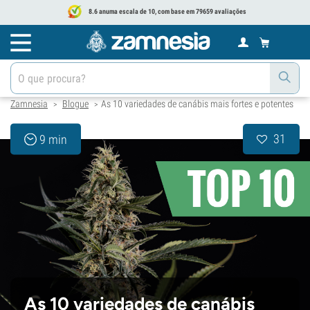
8.6 anuma escala de 10, com base em 79659 avaliações
Zamnesia
Blogue
As 10 variedades de canábis mais fortes e potentes
>
>
31
9 min
As 10 variedades de canábis