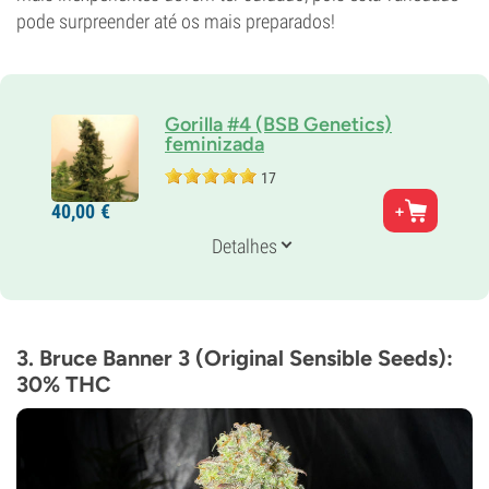
pode surpreender até os mais preparados!
Gorilla #4 (BSB Genetics)
feminizada
17
Pais
40,
00
€
Chem’s Sister x Chocolate Diesel
Genética
Detalhes
60% Indica /
40% Sativa
Tempo de floração
8-9 semanas
THC
31%
3. Bruce Banner 3 (Original Sensible Seeds):
CBD
30% THC
Baixo
Tipo de floração
Período de luz