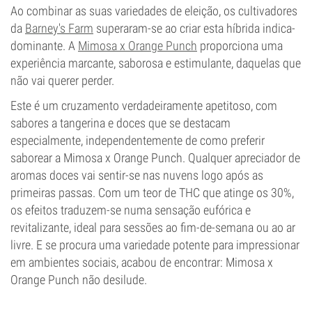
Tipo de floração
Ao combinar as suas variedades de eleição, os cultivadores
Período de luz
da
Barney's Farm
superaram-se ao criar esta híbrida indica-
dominante. A
Mimosa x Orange Punch
proporciona uma
experiência marcante, saborosa e estimulante, daquelas que
não vai querer perder.
Este é um cruzamento verdadeiramente apetitoso, com
sabores a tangerina e doces que se destacam
especialmente, independentemente de como preferir
saborear a Mimosa x Orange Punch. Qualquer apreciador de
aromas doces vai sentir-se nas nuvens logo após as
primeiras passas. Com um teor de THC que atinge os 30%,
os efeitos traduzem-se numa sensação eufórica e
revitalizante, ideal para sessões ao fim-de-semana ou ao ar
livre. E se procura uma variedade potente para impressionar
em ambientes sociais, acabou de encontrar: Mimosa x
Orange Punch não desilude.