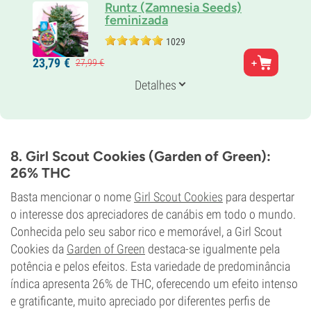
Runtz (Zamnesia Seeds)
feminizada
1029
Pais
23,
79
€
27,
99
€
Gelato x Zkittlez
Genética
Detalhes
50% Indica /
50% Sativa
Tempo de floração
8-9 semanas
THC
27%
8. Girl Scout Cookies (Garden of Green):
CBD
26% THC
<1%
Tipo de floração
Basta mencionar o nome
Girl Scout Cookies
para despertar
Período de luz
o interesse dos apreciadores de canábis em todo o mundo.
Conhecida pelo seu sabor rico e memorável, a Girl Scout
Cookies da
Garden of Green
destaca-se igualmente pela
potência e pelos efeitos. Esta variedade de predominância
índica apresenta 26% de THC, oferecendo um efeito intenso
e gratificante, muito apreciado por diferentes perfis de