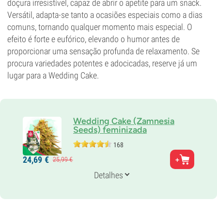
doçura irresistível, capaz de abrir o apetite para um snack.
Versátil, adapta-se tanto a ocasiões especiais como a dias
comuns, tornando qualquer momento mais especial. O
efeito é forte e eufórico, elevando o humor antes de
proporcionar uma sensação profunda de relaxamento. Se
procura variedades potentes e adocicadas, reserve já um
lugar para a Wedding Cake.
Wedding Cake (Zamnesia
Seeds) feminizada
168
Pais
24,
69
€
25,
99
€
Triangle Kush x Animal Mints
Genética
Detalhes
Predominância índica
Tempo de floração
9-10 semanas
THC