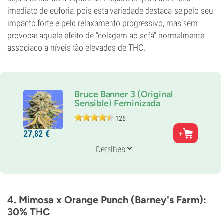
imediato de euforia, pois esta variedade destaca-se pelo seu
impacto forte e pelo relaxamento progressivo, mas sem
provocar aquele efeito de "colagem ao sofá" normalmente
associado a níveis tão elevados de THC.
Bruce Banner 3 (Original
Sensible) Feminizada
126
Pais
27,
82
€
Ghost OG x Strawberry Diesel
Genética
Detalhes
35% Índica /
65% Sativa
Tempo de floração
9-10 semanas
THC
28%
4. Mimosa x Orange Punch (Barney's Farm):
CBD
30% THC
Baixo