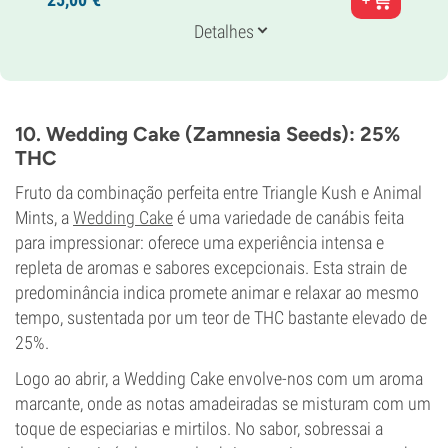
Banana vs OG Kush
Genética
Detalhes
70% Índica /
30% Sativa
Tempo de floração
7-8 semanas
THC
25%
10. Wedding Cake (Zamnesia Seeds): 25%
CBD
THC
Baixo
Tipo de floração
Fruto da combinação perfeita entre Triangle Kush e Animal
Período de luz
Mints, a
Wedding Cake
é uma variedade de canábis feita
para impressionar: oferece uma experiência intensa e
repleta de aromas e sabores excepcionais. Esta strain de
predominância indica promete animar e relaxar ao mesmo
tempo, sustentada por um teor de THC bastante elevado de
25%.
Logo ao abrir, a Wedding Cake envolve-nos com um aroma
marcante, onde as notas amadeiradas se misturam com um
toque de especiarias e mirtilos. No sabor, sobressai a