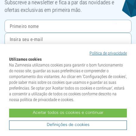
Subscreve a newsletter e fica a par das novidades e
ofertas exclusivas em primeira mão.
Registar
Política de privacidade
Utilizamos cookies
Este site está protegido pelo reCAPTCHA e aplicam-se a
Política de Privacidade
e os
Na Zamnesia utilizamos cookies para garantir o bom funcionamento
Termos de Serviço
da Google.
do nosso site, guardar as suas preferências e compreender o
comportamento dos visitantes. Ao clicar em 'Configurações de cookies',
pode saber mais sobre os cookies que usamos e guardar as suas
O seu apoio tornou-nos campeões!
preferências. Se optar por 'Aceitar todos os cookies e continuar', estará
a consentir a utilização de todos os cookies conforme descrito na
nossa política de privacidade e cookies.
Aceitar todos os cookies e continuar
Definições de cookies
Descubra todos os nossos
prémios