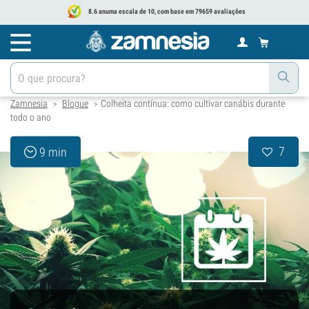
8.6 anuma escala de 10, com base em 79659 avaliações
Zamnesia
Blogue
Colheita contínua: como cultivar canábis durante
>
>
todo o ano
7
9 min