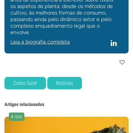
os aspetos da planta: desde os métodos de
cultivo, às melhores formas de consumo,
passando ainda pelo dinâmico setor e pelo
complexo enquadramento legal que o
envolve.
Leia a biografia completa
Como fazer
Notícias
Artigos relacionados
4 min