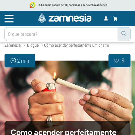
8.6 anuma escala de 10, com base em 79659 avaliações
Zamnesia
Blogue
Como acender perfeitamente um charro
>
>
9
2 min
Como acender perfeitamente