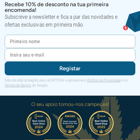
Recebe 10% de desconto na tua primeira
encomenda!
Subscreve a newsletter e fica a par das novidades e
ofertas exclusivas em primeira mão.
Registar
Este site está protegido pelo reCAPTCHA e aplicam-se a
Política de Privacidade
e os
Termos de Serviço
da Google.
O seu apoio tornou-nos campeões!