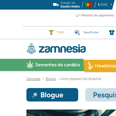
Entregar em
€
(EUR)
Estados Unidos
Métodos de pagamento
TRIBE
Seedfinder
Sementes de canábis
Headsho
Zamnesia
Blogue
Como preparar chá de kanna
>
>
Blogue
Pesqui