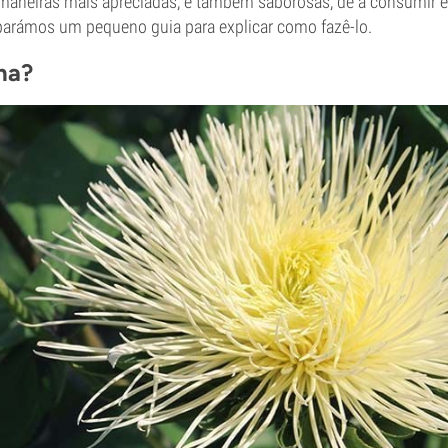
 maneiras mais apreciadas, e também saborosas, de a consumir é
eparámos um pequeno guia para explicar como fazê-lo.
na?