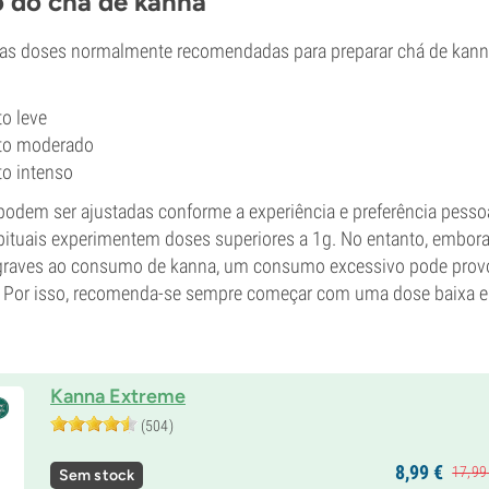
 do chá de kanna
as doses normalmente recomendadas para preparar chá de kann
o leve
to moderado
to intenso
podem ser ajustadas conforme a experiência e preferência pess
abituais experimentem doses superiores a 1g. No entanto, embor
 graves ao consumo de kanna, um consumo excessivo pode prov
. Por isso, recomenda-se sempre começar com uma dose baixa e
Kanna Extreme
(504)
8,
99
€
17,
99
Sem stock