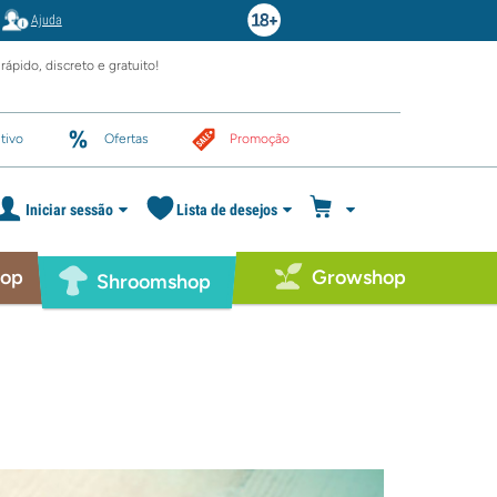
Ajuda
rápido, discreto e gratuito!
tivo
Ofertas
Promoção
Iniciar sessão
Lista de desejos
hop
Growshop
Shroomshop