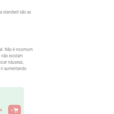
a standard são as
oal. Não é incomum
a não existam
ocar náuseas,
 ir aumentando
€