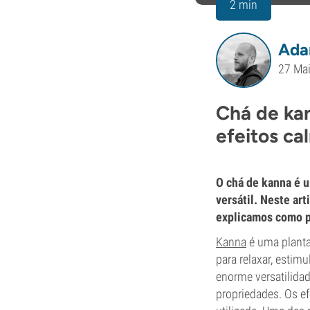
2 min
Ada
27 Ma
Chá de kan
efeitos ca
O chá de kanna é u
versátil. Neste ar
explicamos como p
Kanna
é uma planta
para relaxar, estim
enorme versatilida
propriedades. Os 