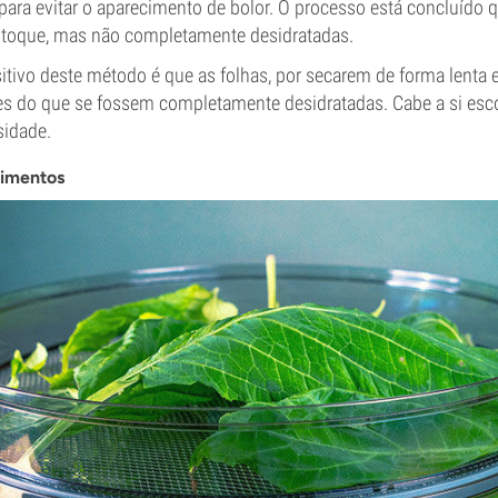
para evitar o aparecimento de bolor. O processo está concluído 
 toque, mas não completamente desidratadas.
tivo deste método é que as folhas, por secarem de forma lenta e
es do que se fossem completamente desidratadas. Cabe a si esco
sidade.
limentos