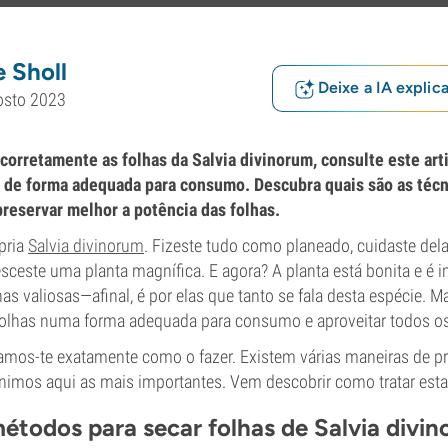
 Sholl
Deixe a IA explic
osto 2023
corretamente as folhas da Salvia divinorum, consulte este art
 de forma adequada para consumo. Descubra quais são as técn
reservar melhor a potência das folhas.
ópria
Salvia divinorum
. Fizeste tudo como planeado, cuidaste del
sceste uma planta magnífica. E agora? A planta está bonita e é 
has valiosas—afinal, é por elas que tanto se fala desta espécie. 
folhas numa forma adequada para consumo e aproveitar todos os
camos-te exatamente como o fazer. Existem várias maneiras de pr
nimos aqui as mais importantes. Vem descobrir como tratar estas
étodos para secar folhas de Salvia divi