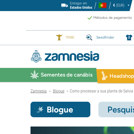
Entregar em
€
(EUR)
Estados Unidos
Métodos de pagamento
TRIBE
Seedfinder
Sementes de canábis
Headsho
Zamnesia
Blogue
Como processar a sua planta de Salvia
>
>
Blogue
Pesqui