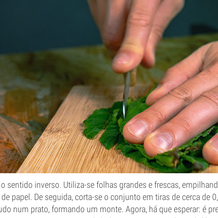
 sentido inverso. Utiliza-se folhas grandes e frescas, empilha
de papel. De seguida, corta-se o conjunto em tiras de cerca de 0
udo num prato, formando um monte. Agora, há que esperar: é prec