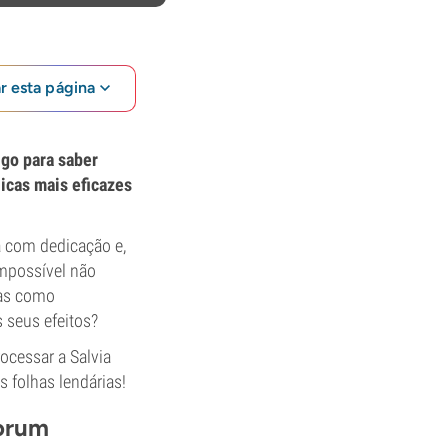
ar esta página
igo para saber
icas mais eficazes
a com dedicação e,
impossível não
Mas como
 seus efeitos?
ocessar a Salvia
 folhas lendárias!
norum