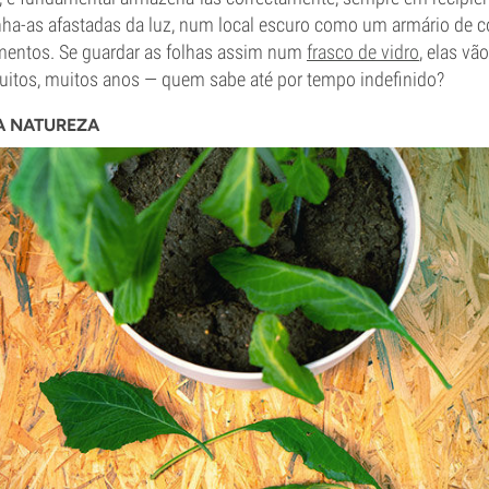
ha-as afastadas da luz, num local escuro como um armário de 
mentos. Se guardar as folhas assim num
frasco de vidro
, elas vã
uitos, muitos anos — quem sabe até por tempo indefinido?
A NATUREZA