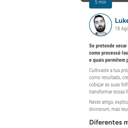
5 min
Luke
18 Ag
Se pretende secar 
como processá-las
e quais permitem p
Cultivaste a tua pr
como resultado, cre
cobiçar as suas fol
transformar essas 
Neste artigo, expli
divinorum, mas reu
Diferentes m