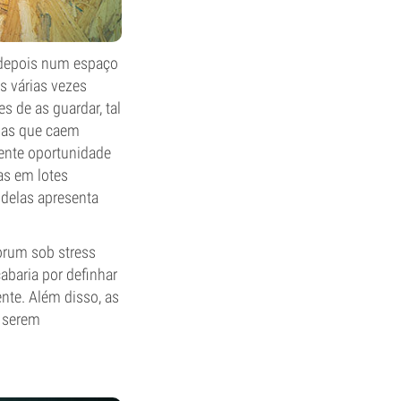
s depois num espaço
s várias vezes
 de as guardar, tal
lhas que caem
ente oportunidade
as em lotes
l delas apresenta
orum sob stress
abaria por definhar
ente. Além disso, as
a serem