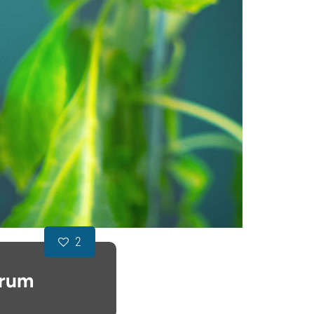
2
orum