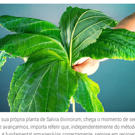
a sua própria planta de Salvia divinorum, chega o momento de sec
de avançarmos, importa referir que, independentemente do métod
s, é fundamental armazená-las correctamente, sempre em recipie