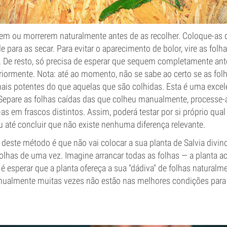
írem ou morrerem naturalmente antes de as recolher. Coloque-a
para as secar. Para evitar o aparecimento de bolor, vire as folha
 De resto, só precisa de esperar que sequem completamente antes
riormente. Nota: até ao momento, não se sabe ao certo se as fo
ais potentes do que aquelas que são colhidas. Esta é uma excel
 Separe as folhas caídas das que colheu manualmente, processe-
-as em frascos distintos. Assim, poderá testar por si próprio qua
 até concluir que não existe nenhuma diferença relevante.
deste método é que não vai colocar a sua planta de Salvia divin
folhas de uma vez. Imagine arrancar todas as folhas — a planta ac
 é esperar que a planta ofereça a sua "dádiva" de folhas naturalm
nualmente muitas vezes não estão nas melhores condições par