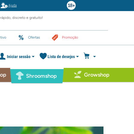
Ajuda
rápido, discreto e gratuito!
tivo
Ofertas
Promoção
Iniciar sessão
Lista de desejos
hop
Growshop
Shroomshop