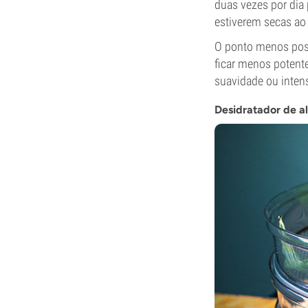
duas vezes por dia 
estiverem secas ao
O ponto menos posi
ficar menos potent
suavidade ou inten
Desidratador de a