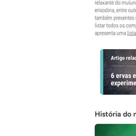
relaxante do mulung
erisodina, entre o
também presentes n
listar todos os com
apresenta uma
lista
Artigo rela
6 ervas 
experime
História do