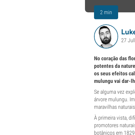
2 min
Luke
27 Ju
No coração das flo
potentes da nature
os seus efeitos ca
mulungu vai dar-lh
Se alguma vez explo
árvore mulungu. Im
maravilhas naturais
À primeira vista, d
promotores naturais
botânicos em 1829,