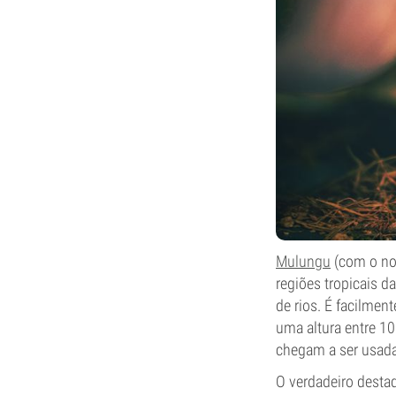
Mulungu
(com o nom
regiões tropicais 
de rios. É facilmen
uma altura entre 1
chegam a ser usadas
O verdadeiro destaq