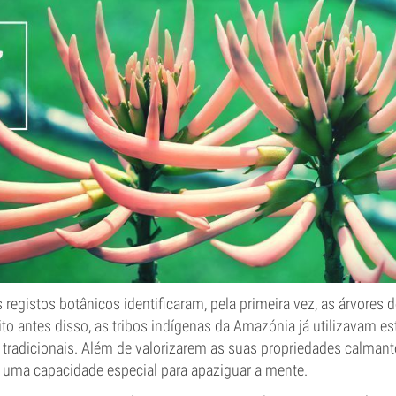
s registos botânicos identificaram, pela primeira vez, as árvore
o antes disso, as tribos indígenas da Amazónia já utilizavam es
 tradicionais. Além de valorizarem as suas propriedades calman
uma capacidade especial para apaziguar a mente.