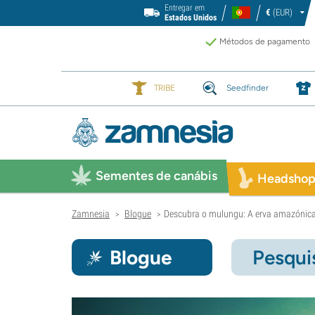
Entregar em
€
(EUR)
Estados Unidos
Métodos de pagamento
TRIBE
Seedfinder
Sementes de canábis
Headsho
Zamnesia
Blogue
Descubra o mulungu: A erva amazónica 
>
>
Blogue
Pesqui