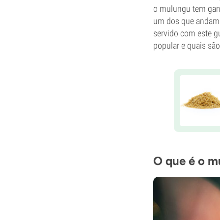
o mulungu tem ganh
um dos que andam à
servido com este g
popular e quais são
O que é o m