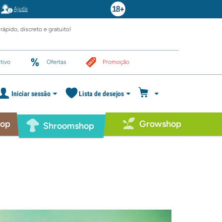
Ajuda
rápido, discreto e gratuito!
tivo
Ofertas
Promoção
Iniciar sessão
Lista de desejos
hop
Growshop
Shroomshop