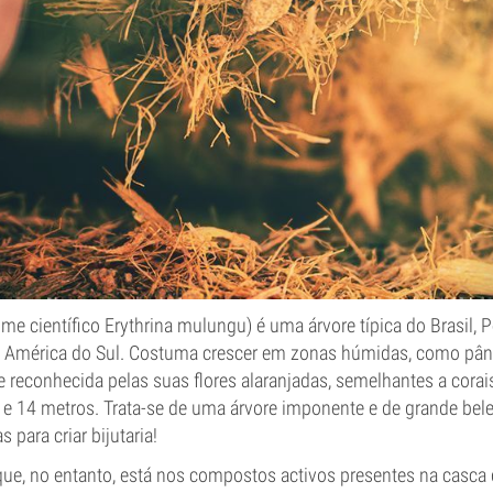
e científico Erythrina mulungu) é uma árvore típica do Brasil, P
da América do Sul. Costuma crescer em zonas húmidas, como pâ
te reconhecida pelas suas flores alaranjadas, semelhantes a corais
0 e 14 metros. Trata-se de uma árvore imponente e de grande bel
 para criar bijutaria!
ue, no entanto, está nos compostos activos presentes na casca d