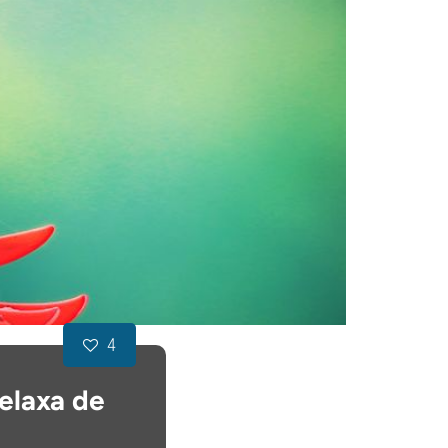
4
elaxa de