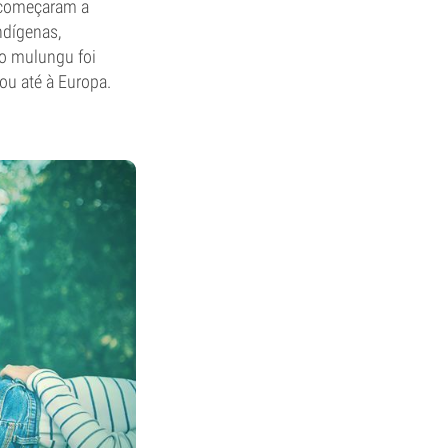
 começaram a
ndígenas,
 o mulungu foi
ou até à Europa.