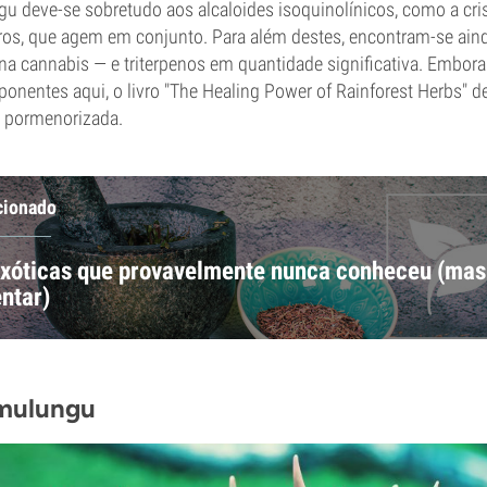
u deve-se sobretudo aos alcaloides isoquinolínicos, como a cri
utros, que agem em conjunto. Para além destes, encontram-se ain
a cannabis — e triterpenos em quantidade significativa. Embora
ponentes aqui, o livro "The Healing Power of Rainforest Herbs" de
pormenorizada.
cionado
exóticas que provavelmente nunca conheceu (mas
ntar)
 mulungu