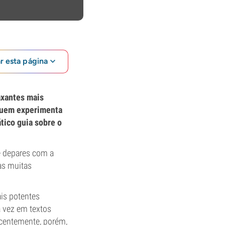
ar esta página
axantes mais
 quem experimenta
tico guia sobre o
te depares com a
as muitas
ais potentes
a vez em textos
ecentemente, porém,