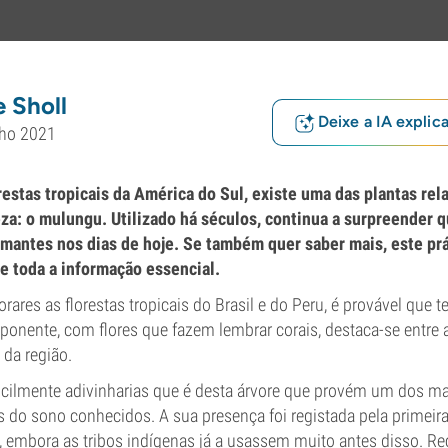
 Sholl
Deixe a IA explic
lho 2021
restas tropicais da América do Sul, existe uma das plantas rel
za: o mulungu. Utilizado há séculos, continua a surpreender
lmantes nos dias de hoje. Se também quer saber mais, este prá
e toda a informação essencial.
rares as florestas tropicais do Brasil e do Peru, é provável que 
ponente, com flores que fazem lembrar corais, destaca-se entre 
 da região.
ificilmente adivinharias que é desta árvore que provém um dos m
 do sono conhecidos. A sua presença foi registada pela primeir
 embora as tribos indígenas já a usassem muito antes disso. R