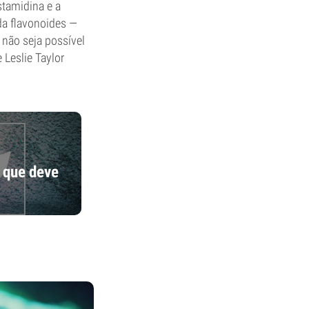
stamidina e a
da flavonoides —
 não seja possível
 Leslie Taylor
 que deve