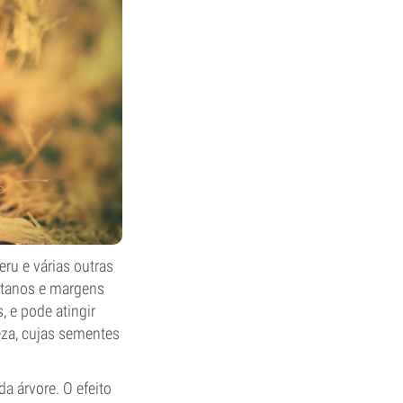
eru e várias outras
ntanos e margens
, e pode atingir
eza, cujas sementes
a árvore. O efeito