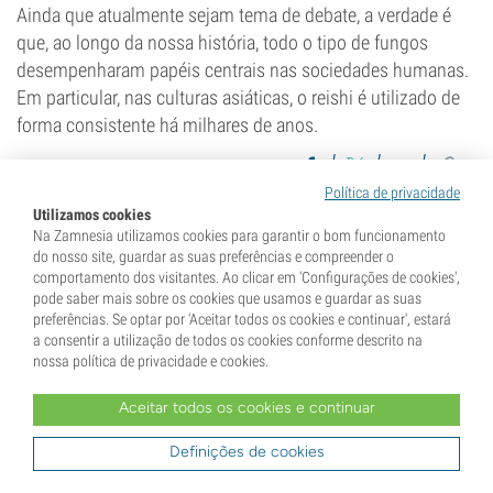
Ainda que atualmente sejam tema de debate, a verdade é
que, ao longo da nossa história, todo o tipo de fungos
desempenharam papéis centrais nas sociedades humanas.
Em particular, nas culturas asiáticas, o reishi é utilizado de
forma consistente há milhares de anos.
Política de privacidade
Utilizamos cookies
Na Zamnesia utilizamos cookies para garantir o bom funcionamento
Adam Parsons
do nosso site, guardar as suas preferências e compreender o
comportamento dos visitantes. Ao clicar em 'Configurações de cookies',
pode saber mais sobre os cookies que usamos e guardar as suas
preferências. Se optar por 'Aceitar todos os cookies e continuar', estará
Adam Parsons é jornalista profissional
a consentir a utilização de todos os cookies conforme descrito na
nossa política de privacidade e cookies.
especializado em canábis, copywriter e autor,
integrando há vários anos a equipa da
Aceitar todos os cookies e continuar
Zamnesia. Responsável por abordar uma vasta
gama de temas, desde o CBD aos
Definições de cookies
psicadélicos, entre outros, Adam dedica-se à
criação de artigos de blog, guias e à