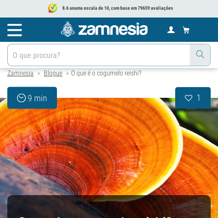
8.6 anuma escala de 10, com base em 79659 avaliações
Zamnesia
Blogue
O que é o cogumelo reishi?
>
>
1
9 min