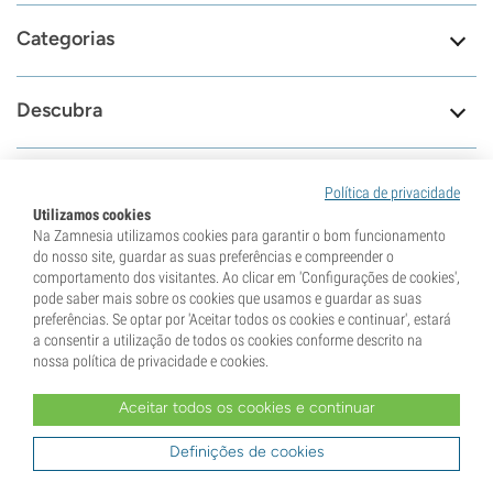
Categorias
Descubra
Informações
Política de privacidade
Utilizamos cookies
Na Zamnesia utilizamos cookies para garantir o bom funcionamento
Ferramentas
do nosso site, guardar as suas preferências e compreender o
comportamento dos visitantes. Ao clicar em 'Configurações de cookies',
pode saber mais sobre os cookies que usamos e guardar as suas
preferências. Se optar por 'Aceitar todos os cookies e continuar', estará
a consentir a utilização de todos os cookies conforme descrito na
8.6
nossa política de privacidade e cookies.
Aceitar todos os cookies e continuar
Estamos aqui para
79687
ajudar
Reviews
Definições de cookies
Consulte a nossa