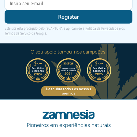
Registar
Este site está protegido pelo reCAPTCHA e aplicam-se a
Política de Privacidade
e os
Termos de Serviço
da Google.
O seu apoio tornou-nos campeões!
Descubra todos os nossos
prémios
Pioneiros em experiências naturais