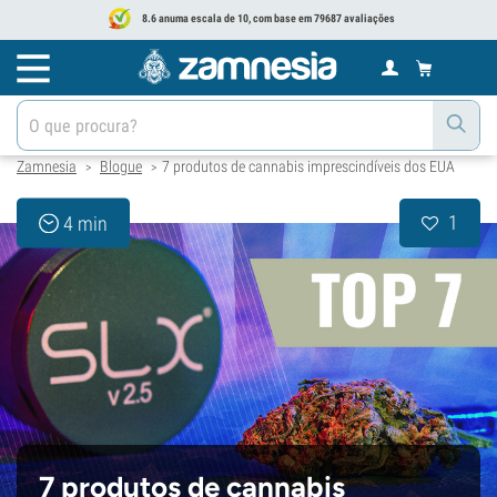
8.6 anuma escala de 10, com base em 79687 avaliações
Zamnesia
Blogue
7 produtos de cannabis imprescindíveis dos EUA
>
>
1
4 min
7 produtos de cannabis