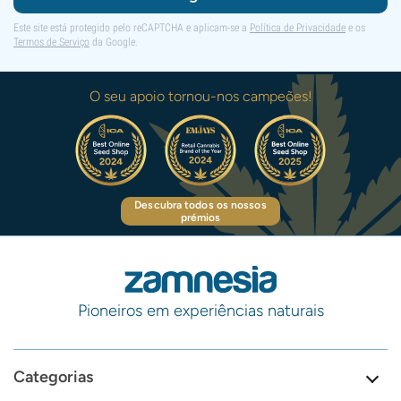
Este site está protegido pelo reCAPTCHA e aplicam-se a
Política de Privacidade
e os
Termos de Serviço
da Google.
O seu apoio tornou-nos campeões!
Descubra todos os nossos
prémios
Pioneiros em experiências naturais
Categorias