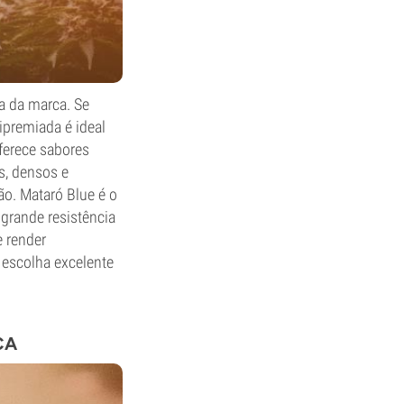
a da marca. Se
tipremiada é ideal
oferece sabores
s, densos e
ão. Mataró Blue é o
 grande resistência
e render
 escolha excelente
CA