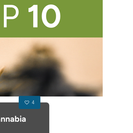
4
annabia