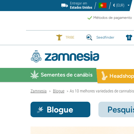
Entregar em
€
(EUR)
Estados Unidos
Métodos de pagamento
TRIBE
Seedfinder
Sementes de canábis
Headsho
Zamnesia
Blogue
As 10 melhores variedades de cannabi
>
>
Blogue
Pesqui