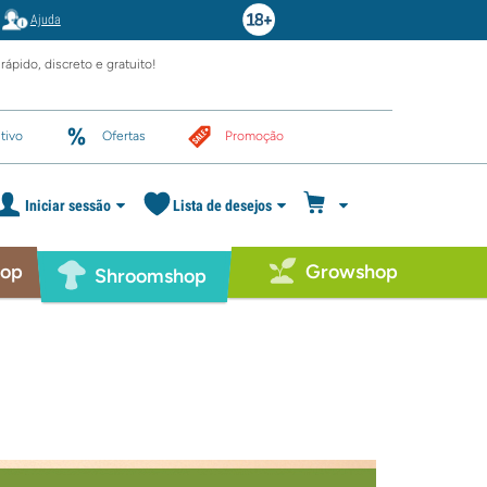
Ajuda
rápido, discreto e gratuito!
tivo
Ofertas
Promoção
Iniciar sessão
Lista de desejos
hop
Growshop
Shroomshop