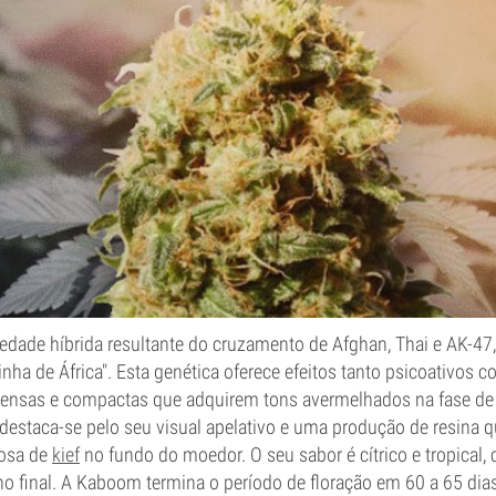
edade híbrida resultante do cruzamento de Afghan, Thai e AK-47,
nha de África". Esta genética oferece efeitos tanto psicoativos c
densas e compactas que adquirem tons avermelhados na fase de
destaca-se pelo seu visual apelativo e uma produção de resina q
osa de
kief
no fundo do moedor. O seu sabor é cítrico e tropical
o final. A Kaboom termina o período de floração em 60 a 65 dias