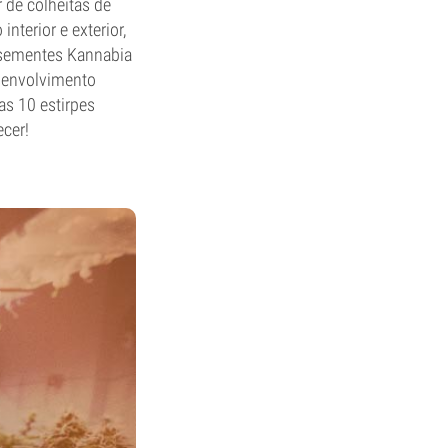
 de colheitas de
nterior e exterior,
s sementes Kannabia
esenvolvimento
s 10 estirpes
cer!