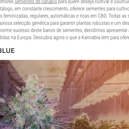
melhores
sementes de canábis
para quem deseja cultivar e usufruir
tálogo, em constante crescimento, oferece sementes para cultivo i
es feminizadas, regulares, automáticas e ricas em CBD. Todas a
orosa selecção genética para garantir plantas robustas e um d
norme sucesso deste banco de sementes, decidimos apresentar a
idas na Europa. Descubra agora o que a Kannabia tem para ofere
BLUE