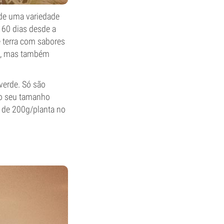
 de uma variedade
s 60 dias desde a
e terra com sabores
k", mas também
 verde. Só são
lo seu tamanho
a de 200g/planta no