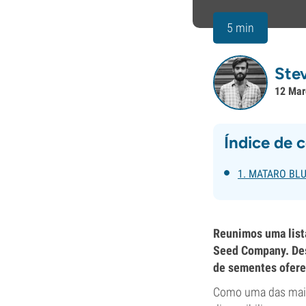
5 min
Ste
12 Mar
Índice de 
1. MATARO BL
Reunimos uma list
Seed Company. Des
de sementes oferec
Como uma das mais