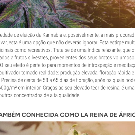
iedade de eleição da Kannabia e, possivelmente, a mais procurad
tivar, esta é uma opção que não deverás ignorar. Esta estirpe mul
icinais como recreativos. Trata-se de uma índica relaxante, que 
ados a frutos silvestres, provenientes dos seus brotos volumoso
 O seu efeito é perfeito para momentos de introspeção e meditaç
ultivador tornado realidade: produção elevada, floração rápida e
. Precisa de cerca de 58 a 65 dias de floração, após os quais pod
0g/m² em interior. Graças ao seu elevado teor de resina, é uma
 outros concentrados de alta qualidade.
TAMBÉM CONHECIDA COMO LA REINA DE ÁFRI