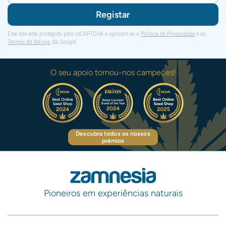
Registar
Este site está protegido pelo reCAPTCHA e aplicam-se a
Política de Privacidade
e os
Termos de Serviço
da Google.
O seu apoio tornou-nos campeões!
Descubra todos os nossos
prémios
Pioneiros em experiências naturais