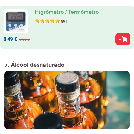
Higrómetro / Termómetro
891
8,
49
€
9,
99
€
7. Álcool desnaturado