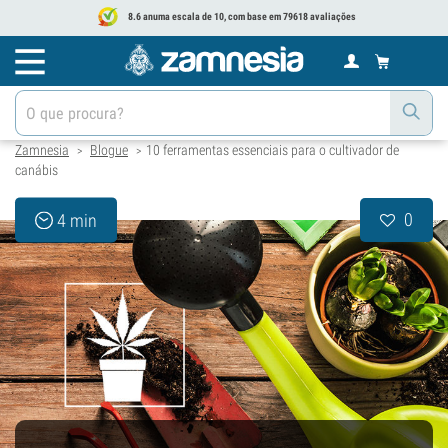
8.6 anuma escala de 10, com base em 79618 avaliações
Zamnesia
Blogue
10 ferramentas essenciais para o cultivador de
>
>
canábis
0
4 min