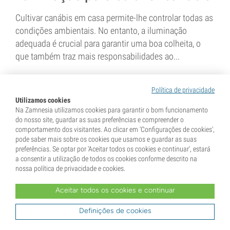
Cultivar canábis em casa permite-lhe controlar todas as
condições ambientais. No entanto, a iluminação
adequada é crucial para garantir uma boa colheita, o
que também traz mais responsabilidades ao...
4 min
Política de privacidade
Utilizamos cookies
Na Zamnesia utilizamos cookies para garantir o bom funcionamento
do nosso site, guardar as suas preferências e compreender o
comportamento dos visitantes. Ao clicar em 'Configurações de cookies',
pode saber mais sobre os cookies que usamos e guardar as suas
preferências. Se optar por 'Aceitar todos os cookies e continuar', estará
a consentir a utilização de todos os cookies conforme descrito na
nossa política de privacidade e cookies.
22 Março 2017
Aceitar todos os cookies e continuar
Como ter uma plantação
discreta e bem-sucedida ao ar
Definições de cookies
livre