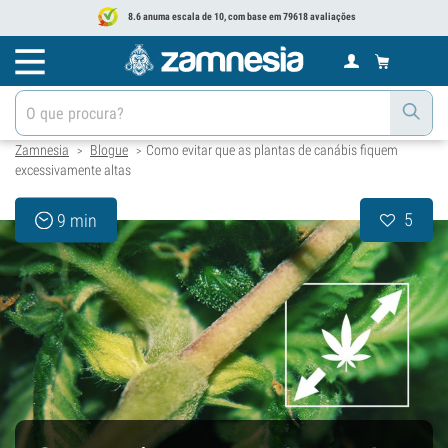
8.6 anuma escala de 10, com base em 79618 avaliações
Zamnesia
Blogue
Como evitar que as plantas de canábis fiquem
>
>
excessivamente altas
5
9 min