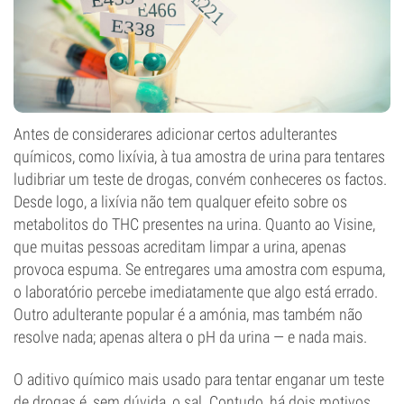
Antes de considerares adicionar certos adulterantes
químicos, como lixívia, à tua amostra de urina para tentares
ludibriar um teste de drogas, convém conheceres os factos.
Desde logo, a lixívia não tem qualquer efeito sobre os
metabolitos do THC presentes na urina. Quanto ao Visine,
que muitas pessoas acreditam limpar a urina, apenas
provoca espuma. Se entregares uma amostra com espuma,
o laboratório percebe imediatamente que algo está errado.
Outro adulterante popular é a amónia, mas também não
resolve nada; apenas altera o pH da urina — e nada mais.
O aditivo químico mais usado para tentar enganar um teste
de drogas é, sem dúvida, o sal. Contudo, há dois motivos