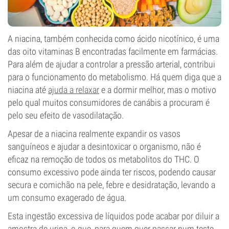
A niacina, também conhecida como ácido nicotínico, é uma
das oito vitaminas B encontradas facilmente em farmácias.
Para além de ajudar a controlar a pressão arterial, contribui
para o funcionamento do metabolismo. Há quem diga que a
niacina até
ajuda a relaxar
e a dormir melhor, mas o motivo
pelo qual muitos consumidores de canábis a procuram é
pelo seu efeito de vasodilatação.
Apesar de a niacina realmente expandir os vasos
sanguíneos e ajudar a desintoxicar o organismo, não é
eficaz na remoção de todos os metabolitos do THC. O
consumo excessivo pode ainda ter riscos, podendo causar
secura e comichão na pele, febre e desidratação, levando a
um consumo exagerado de água.
Esta ingestão excessiva de líquidos pode acabar por diluir a
amostra de urina, o que, para quem quer passar num teste