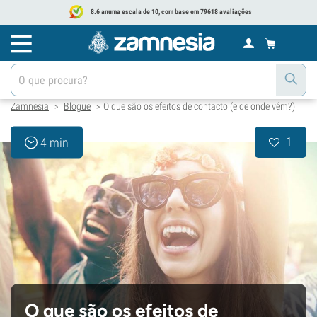
8.6 anuma escala de 10, com base em 79618 avaliações
Zamnesia
Blogue
O que são os efeitos de contacto (e de onde vêm?)
>
>
1
4 min
O que são os efeitos de