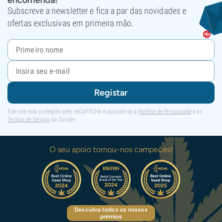
Subscreve a newsletter e fica a par das novidades e
ofertas exclusivas em primeira mão.
Registar
Este site está protegido pelo reCAPTCHA e aplicam-se a
Política de Privacidade
e os
Termos de Serviço
da Google.
O seu apoio tornou-nos campeões!
Descubra todos os nossos
prémios