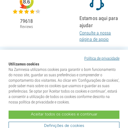
8.6
Estamos aqui para
79618
ajudar
Reviews
Consulte a nossa
página de apoio
Política de privacidade
Utilizamos cookies
Na Zamnesia utilizamos cookies para garantir o bom funcionamento
do nosso site, guardar as suas preferências e compreender o
comportamento dos visitantes. Ao clicar em 'Configurações de cookies',
pode saber mais sobre os cookies que usamos e guardar as suas
preferências. Se optar por 'Aceitar todos os cookies e continuar', estará
a consentir a utilização de todos os cookies conforme descrito na
nossa política de privacidade e cookies.
Aceitar todos os cookies e continuar
* As sementes são vendidas como itens de colecionismo. A germinação das sementes é ilegal em
muitos países. Informe-se antes de comprar. Ao efetuar a compra, declara que atingiu a maioridade no
seu país de residência e que conhece a legislação local. Ao mesmo tempo, isenta a Zamnesia de
Definições de cookies
qualquer responsabilidade caso aja fora das normas legais do seu país.