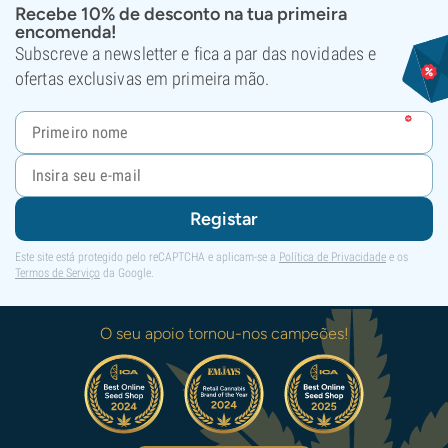
Recebe 10% de desconto na tua primeira
encomenda!
Subscreve a newsletter e fica a par das novidades e
ofertas exclusivas em primeira mão.
Registar
Este site está protegido pelo reCAPTCHA e aplicam-se a
Política de Privacidade
e os
Termos de Serviço
da Google.
O seu apoio tornou-nos campeões!