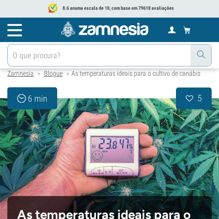
8.6 anuma escala de 10, com base em 79618 avaliações
Zamnesia
Blogue
As temperaturas ideais para o cultivo de canábis
>
>
5
6 min
As temperaturas ideais para o