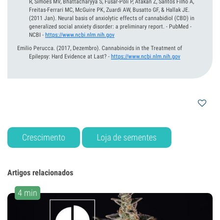
R, Simões MV, Bhattacharyya S, Fusar-Poli P, Atakan Z, Santos Filho A,
Freitas-Ferrari MC, McGuire PK, Zuardi AW, Busatto GF, & Hallak JE.
(2011 Jan).
Neural basis of anxiolytic effects of cannabidiol (CBD) in
generalized social anxiety disorder: a preliminary report. - PubMed -
NCBI
-
https://www.ncbi.nlm.nih.gov
Emilio Perucca.
(2017, Dezembro).
Cannabinoids in the Treatment of
Epilepsy: Hard Evidence at Last?
-
https://www.ncbi.nlm.nih.gov
Crescimento
Loja de sementes
Artigos relacionados
4 min