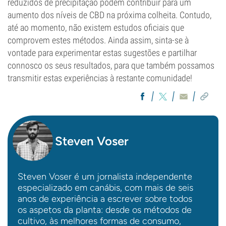
reduzidos de precipitação podem contribuir para um
aumento dos níveis de CBD na próxima colheita. Contudo,
até ao momento, não existem estudos oficiais que
comprovem estes métodos. Ainda assim, sinta-se à
vontade para experimentar estas sugestões e partilhar
connosco os seus resultados, para que também possamos
transmitir estas experiências à restante comunidade!
Steven Voser
Steven Voser é um jornalista independente
especializado em canábis, com mais de seis
anos de experiência a escrever sobre todos
os aspetos da planta: desde os métodos de
cultivo, às melhores formas de consumo,