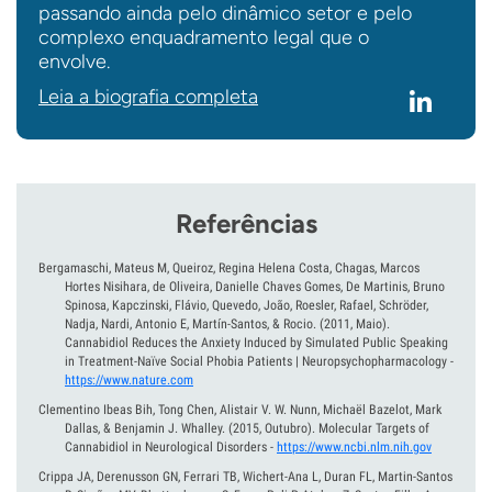
passando ainda pelo dinâmico setor e pelo
complexo enquadramento legal que o
envolve.
Leia a biografia completa
Referências
Bergamaschi, Mateus M, Queiroz, Regina Helena Costa, Chagas, Marcos
Hortes Nisihara, de Oliveira, Danielle Chaves Gomes, De Martinis, Bruno
Spinosa, Kapczinski, Flávio, Quevedo, João, Roesler, Rafael, Schröder,
Nadja, Nardi, Antonio E, Martín-Santos, & Rocio.
(2011, Maio).
Cannabidiol Reduces the Anxiety Induced by Simulated Public Speaking
in Treatment-Naïve Social Phobia Patients | Neuropsychopharmacology
-
https://www.nature.com
Clementino Ibeas Bih, Tong Chen, Alistair V. W. Nunn, Michaël Bazelot, Mark
Dallas, & Benjamin J. Whalley.
(2015, Outubro).
Molecular Targets of
Cannabidiol in Neurological Disorders
-
https://www.ncbi.nlm.nih.gov
Crippa JA, Derenusson GN, Ferrari TB, Wichert-Ana L, Duran FL, Martin-Santos