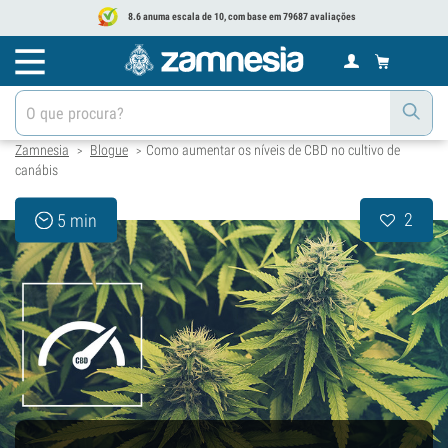
8.6 anuma escala de 10, com base em 79687 avaliações
Zamnesia
Blogue
Como aumentar os níveis de CBD no cultivo de
>
>
canábis
2
5 min