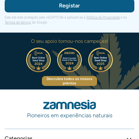
Registar
Este site está protegido pelo reCAPTCHA e aplicam-se a
Política de Privacidade
e os
Termos de Serviço
da Google.
O seu apoio tornou-nos campeões!
Descubra todos os nossos
prémios
Pioneiros em experiências naturais
Categorias