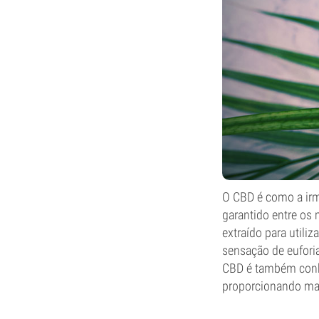
O CBD é como a irmã
garantido entre os
extraído para utili
sensação de eufori
CBD é também conhe
proporcionando mai