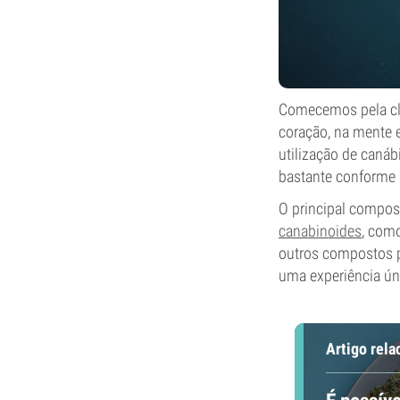
Comecemos pela clá
coração, na mente 
utilização de canáb
bastante conforme 
O principal compos
canabinoides
, com
outros compostos 
uma experiência úni
Artigo rela