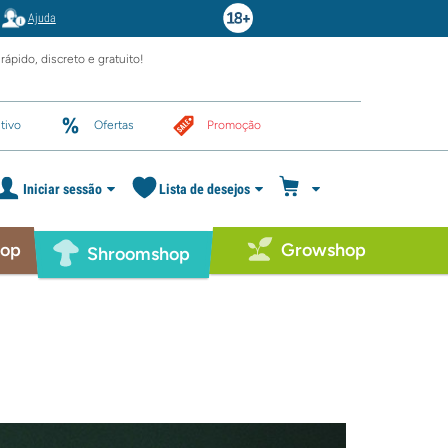
Ajuda
rápido, discreto e gratuito!
tivo
Ofertas
Promoção
Iniciar sessão
Lista de desejos
hop
Growshop
Shroomshop