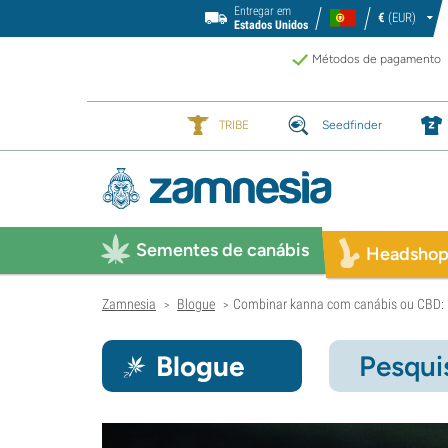
Entregar em
€
(EUR)
Estados Unidos
Métodos de pagamento
TRIBE
Seedfinder
Sementes de canábis
Headsho
Zamnesia
Blogue
Combinar kanna com canábis ou CBD: 
>
>
Blogue
Pesqui