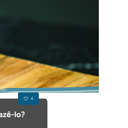
4
azê-lo?