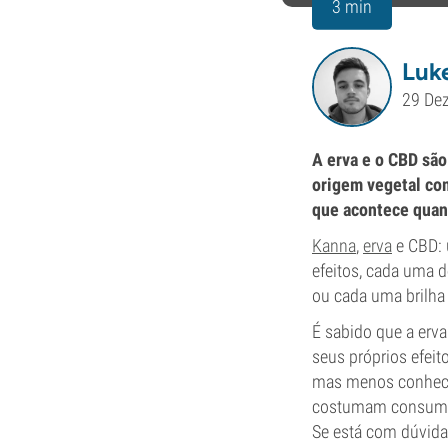
3 min
Luk
29 De
A erva e o CBD sã
origem vegetal com
que acontece quan
Kanna
,
erva
e CBD: 
efeitos, cada uma 
ou cada uma brilha 
É sabido que a erv
seus próprios efeit
mas menos conhecid
costumam consumir
Se está com dúvida