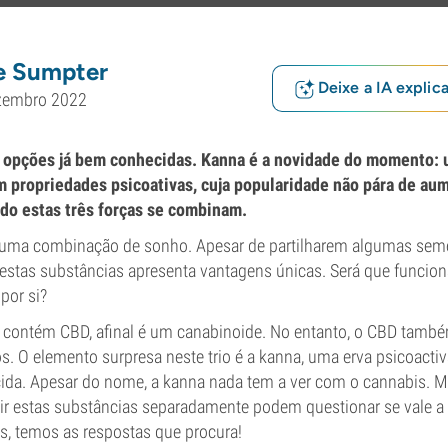
e Sumpter
Deixe a IA explic
zembro 2022
o opções já bem conhecidas. Kanna é a novidade do momento: 
 propriedades psicoativas, cuja popularidade não pára de aum
do estas três forças se combinam.
uma combinação de sonho. Apesar de partilharem algumas sem
destas substâncias apresenta vantagens únicas. Será que funcio
por si?
a contém CBD, afinal é um canabinoide. No entanto, o CBD també
os. O elemento surpresa neste trio é a kanna, uma erva psicoactiv
a. Apesar do nome, a kanna nada tem a ver com o cannabis. M
 estas substâncias separadamente podem questionar se vale a 
s, temos as respostas que procura!