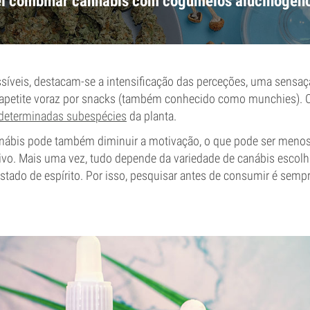
el combinar cannabis com cogumelos alucinogén
ssíveis, destacam-se a intensificação das perceções, uma sensaç
apetite voraz por snacks (também conhecido como munchies). Ce
determinadas subespécies
da planta.
canábis pode também diminuir a motivação, o que pode ser menos
ivo. Mais uma vez, tudo depende da variedade de canábis escolhi
 estado de espírito. Por isso, pesquisar antes de consumir é sem