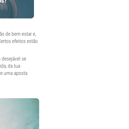
os?
ão de bem-estar e,
rtos efeitos estão
 desejável se
da, da tua
pre uma aposta