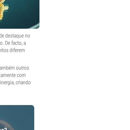
 de destaque no
. De facto, a
eitos diferem
 também outros
ntamente com
nergia, criando