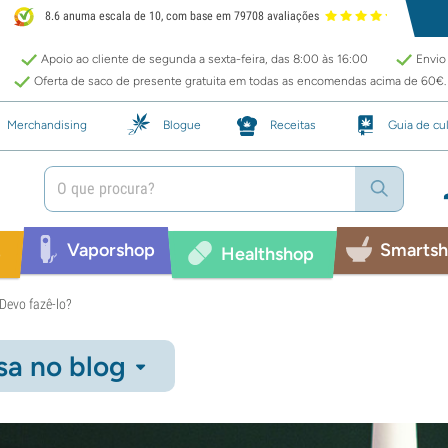
8.6 anuma escala de 10, com base em 79708 avaliações
Apoio ao cliente de segunda a sexta-feira, das 8:00 às 16:00
Envio 
Oferta de saco de presente gratuita em todas as encomendas acima de 60€.
Merchandising
Blogue
Receitas
Guia de cul
Vaporshop
Smarts
p
Healthshop
Devo fazê-lo?
sa no blog