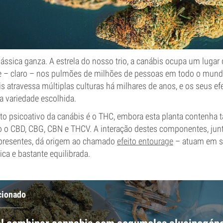
ssica ganza. A estrela do nosso trio, a canábis ocupa um lugar
e – claro – nos pulmões de milhões de pessoas em todo o mundo
is atravessa múltiplas culturas há milhares de anos, e os seus ef
a variedade escolhida.
to psicoativo da canábis é o THC, embora esta planta contenha
o o CBD, CBG, CBN e THCV. A interação destes componentes, ju
presentes, dá origem ao chamado
efeito entourage
– atuam em si
ca e bastante equilibrada.
cionado