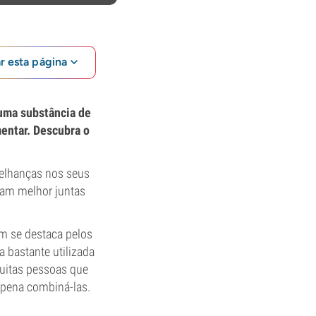
ar esta página
uma substância de
entar. Descubra o
elhanças nos seus
nam melhor juntas
m se destaca pelos
a bastante utilizada
uitas pessoas que
pena combiná-las.