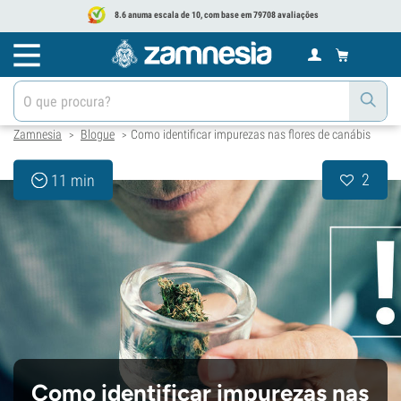
8.6 anuma escala de 10, com base em 79708 avaliações
Zamnesia
Blogue
Como identificar impurezas nas flores de canábis
>
>
2
11 min
Como identificar impurezas nas