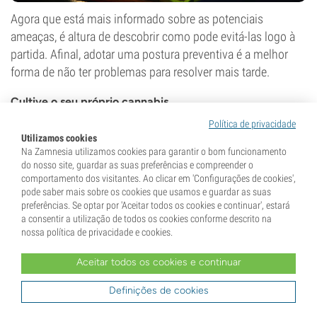
Agora que está mais informado sobre as potenciais
ameaças, é altura de descobrir como pode evitá-las logo à
partida. Afinal, adotar uma postura preventiva é a melhor
forma de não ter problemas para resolver mais tarde.
Cultive o seu próprio cannabis
Para começar, não há melhor forma de saber exatamente o
Política de privacidade
Utilizamos cookies
que está a fumar ou vaporizar do que
cultivar a sua própria
Na Zamnesia utilizamos cookies para garantir o bom funcionamento
cannabis
. Ao controlar os nutrientes que a planta recebe, o
do nosso site, guardar as suas preferências e compreender o
ambiente em que cresce e as condições em que os seus
comportamento dos visitantes. Ao clicar em 'Configurações de cookies',
pode saber mais sobre os cookies que usamos e guardar as suas
botões são secos e armazenados, garante que nenhum
preferências. Se optar por 'Aceitar todos os cookies e continuar', estará
contaminante indesejado afetará a sua experiência.
a consentir a utilização de todos os cookies conforme descrito na
nossa política de privacidade e cookies.
Aceitar todos os cookies e continuar
Artigo relacionado
Definições de cookies
Como conservar cannabis:
mantenha-o fresco e potente