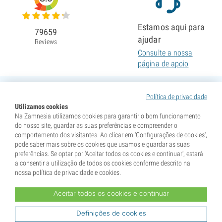
Estamos aqui para
79659
ajudar
Reviews
Consulte a nossa
página de apoio
Política de privacidade
Utilizamos cookies
Na Zamnesia utilizamos cookies para garantir o bom funcionamento
do nosso site, guardar as suas preferências e compreender o
comportamento dos visitantes. Ao clicar em 'Configurações de cookies',
pode saber mais sobre os cookies que usamos e guardar as suas
preferências. Se optar por 'Aceitar todos os cookies e continuar', estará
a consentir a utilização de todos os cookies conforme descrito na
nossa política de privacidade e cookies.
Aceitar todos os cookies e continuar
* As sementes são vendidas como itens de colecionismo. A germinação das sementes é ilegal em
muitos países. Informe-se antes de comprar. Ao efetuar a compra, declara que atingiu a maioridade no
seu país de residência e que conhece a legislação local. Ao mesmo tempo, isenta a Zamnesia de
Definições de cookies
qualquer responsabilidade caso aja fora das normas legais do seu país.