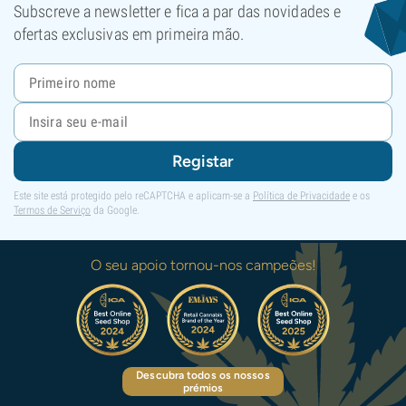
Subscreve a newsletter e fica a par das novidades e
ofertas exclusivas em primeira mão.
Registar
Este site está protegido pelo reCAPTCHA e aplicam-se a
Política de Privacidade
e os
Termos de Serviço
da Google.
O seu apoio tornou-nos campeões!
Descubra todos os nossos
prémios