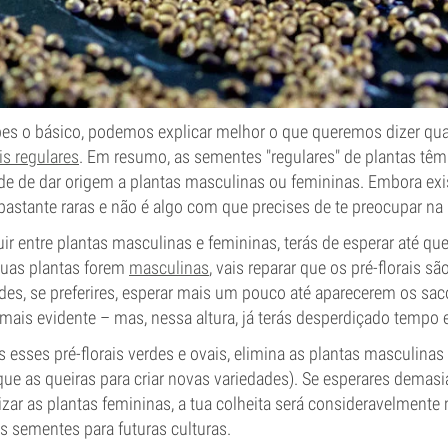
bes o básico, podemos explicar melhor o que queremos dizer qu
s regulares
. Em resumo, as sementes "regulares" de plantas t
de de dar origem a plantas masculinas ou femininas. Embora ex
bastante raras e não é algo com que precises de te preocupar na
uir entre plantas masculinas e femininas, terás de esperar até q
tuas plantas forem
masculinas
, vais reparar que os pré-florais s
des, se preferires, esperar mais um pouco até aparecerem os sac
mais evidente – mas, nessa altura, já terás desperdiçado tempo e
 esses pré-florais verdes e ovais, elimina as plantas masculina
ue as queiras para criar novas variedades). Se esperares demas
zar as plantas femininas, a tua colheita será consideravelmente
s sementes para futuras culturas.