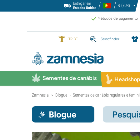
Entregar em
€
(EUR)
Estados Unidos
Métodos de pagamento
TRIBE
Seedfinder
Sementes de canábis
Headsho
Zamnesia
Blogue
Sementes de canábis regulares e femini
>
>
Blogue
Pesqui