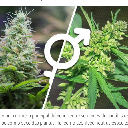
er pelo nome, a principal diferença entre sementes de canábis re
-se com o sexo das plantas. Tal como acontece noutras espécie