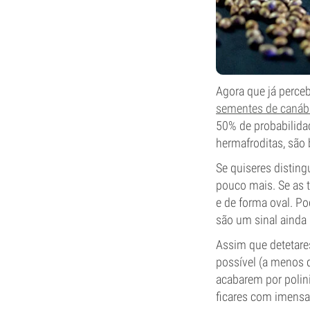
Agora que já perce
sementes de canábi
50% de probabilida
hermafroditas, são 
Se quiseres disting
pouco mais. Se as 
e de forma oval. Po
são um sinal ainda 
Assim que detetares
possível (a menos q
acabarem por polini
ficares com imensa