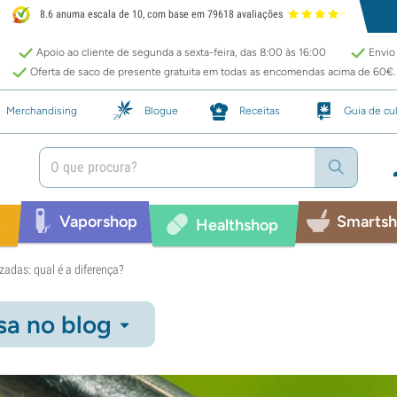
8.6 anuma escala de 10, com base em 79618 avaliações
Apoio ao cliente de segunda a sexta-feira, das 8:00 às 16:00
Envio 
Oferta de saco de presente gratuita em todas as encomendas acima de 60€.
Merchandising
Blogue
Receitas
Guia de cul
Vaporshop
Smarts
p
Healthshop
zadas: qual é a diferença?
sa no blog