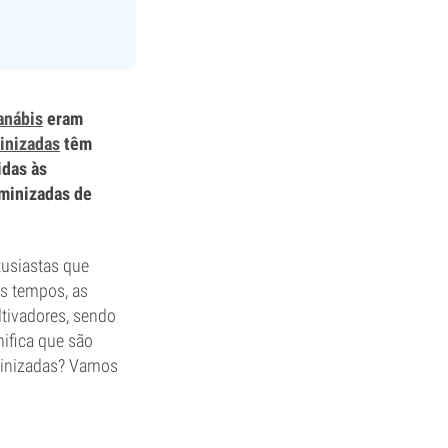
anábis
eram
inizadas
têm
idas às
eminizadas de
tusiastas que
os tempos, as
tivadores, sendo
nifica que são
eminizadas? Vamos