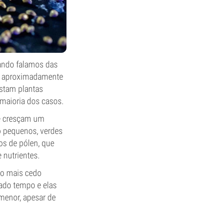
ando falamos das
êm aproximadamente
istam plantas
 maioria dos casos.
ue cresçam um
ão pequenos, verdes
os de pólen, que
 nutrientes.
s o mais cedo
iado tempo e elas
 menor, apesar de