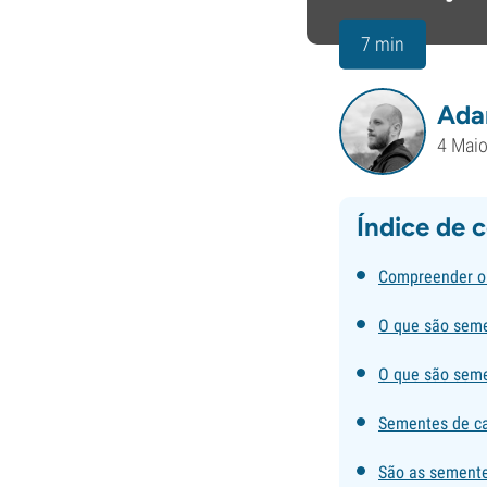
7 min
Ada
4 Mai
Índice de 
Compreender o 
O que são seme
O que são seme
Sementes de ca
São as semente