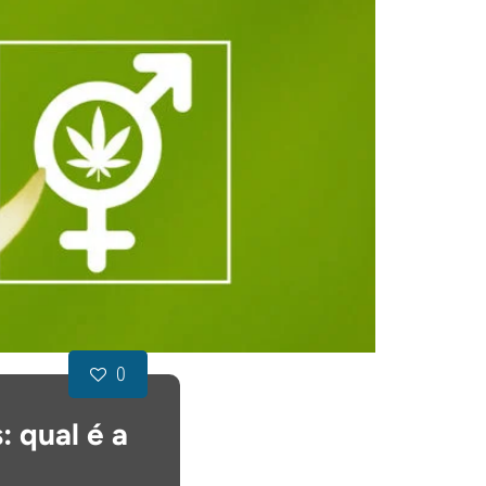
0
 qual é a