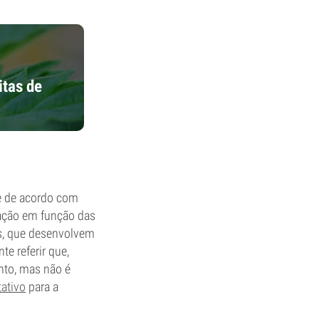
itas de
e de acordo com
oração em função das
s, que desenvolvem
e referir que,
nto, mas não é
tativo
para a