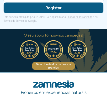
Registar
Este site está protegido pelo reCAPTCHA e aplicam-se a
Política de Privacidade
e os
Termos de Serviço
da Google.
O seu apoio tornou-nos campeões!
Descubra todos os nossos
prémios
Pioneiros em experiências naturais