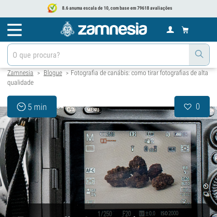
8.6 anuma escala de 10, com base em 79618 avaliações
Zamnesia
Blogue
Fotografia de canábis: como tirar fotografias de alta
>
>
qualidade
0
5 min