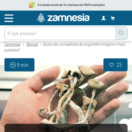
8.6 anuma escala de 10, com base em 79659 avaliações
Zamnesia
Blogue
Quais são as espécies de cogumelos mágicos mais
>
>
potentes?
23
9 min