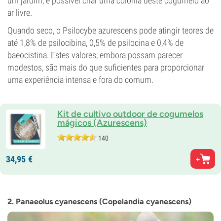
um jardim, é possível criar uma colónia deste cogumelo ao
ar livre.
Quando seco, o Psilocybe azurescens pode atingir teores de
até 1,8% de psilocibina, 0,5% de psilocina e 0,4% de
baeocistina. Estes valores, embora possam parecer
modestos, são mais do que suficientes para proporcionar
uma experiência intensa e fora do comum.
Kit de cultivo outdoor de cogumelos
mágicos (Azurescens)
140
34,
95
€
2. Panaeolus cyanescens (Copelandia cyanescens)