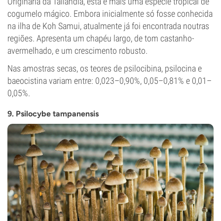
Originária da Tailândia, esta é mais uma espécie tropical de
cogumelo mágico. Embora inicialmente só fosse conhecida
na ilha de Koh Samui, atualmente já foi encontrada noutras
regiões. Apresenta um chapéu largo, de tom castanho-
avermelhado, e um crescimento robusto.
Nas amostras secas, os teores de psilocibina, psilocina e
baeocistina variam entre: 0,023–0,90%, 0,05–0,81% e 0,01–
0,05%.
9. Psilocybe tampanensis