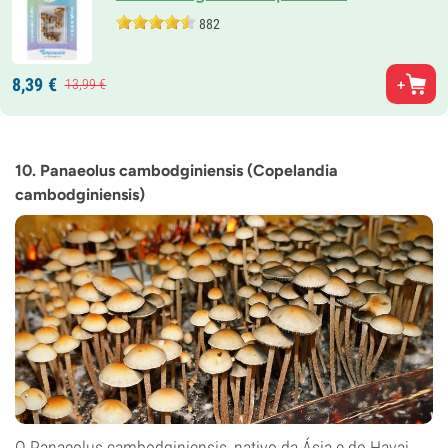
882
8,
39
€
13,
99
€
10. Panaeolus cambodginiensis (Copelandia
cambodginiensis)
O Panaeolus cambodginiensis, nativo da Ásia e do Havai,