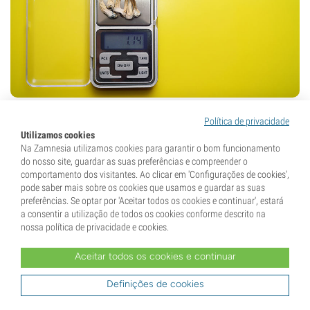
Comece devagar. Se não tem experiência, ou está a
Política de privacidade
experimentar uma nova espécie e desconhece o seu nível
Utilizamos cookies
de potência, o mais sensato é agir com cautela. Mais vale
Na Zamnesia utilizamos cookies para garantir o bom funcionamento
do nosso site, guardar as suas preferências e compreender o
tomar uma dose menor – pode sempre aumentar numa
comportamento dos visitantes. Ao clicar em 'Configurações de cookies',
próxima vez.
pode saber mais sobre os cookies que usamos e guardar as suas
preferências. Se optar por 'Aceitar todos os cookies e continuar', estará
No caso dos cogumelos cubensis cultivados em casa, pode
a consentir a utilização de todos os cookies conforme descrito na
recorrer à nossa calculadora de doses para estimar uma
nossa política de privacidade e cookies.
quantidade adequada. No entanto, tenha em conta que
Aceitar todos os cookies e continuar
estes valores são apenas médias, servindo como referência,
não podendo garantir uma dose exata.
Definições de cookies