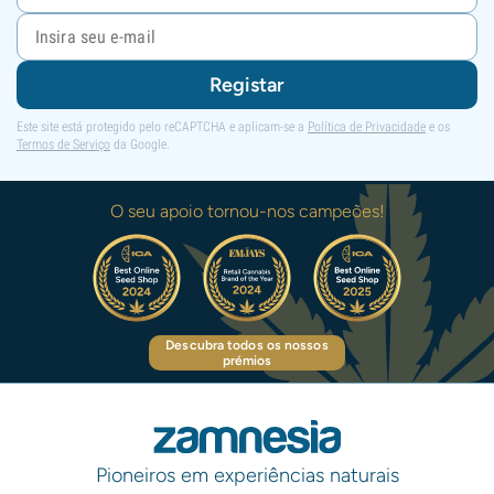
Registar
Este site está protegido pelo reCAPTCHA e aplicam-se a
Política de Privacidade
e os
Termos de Serviço
da Google.
O seu apoio tornou-nos campeões!
Descubra todos os nossos
prémios
Pioneiros em experiências naturais