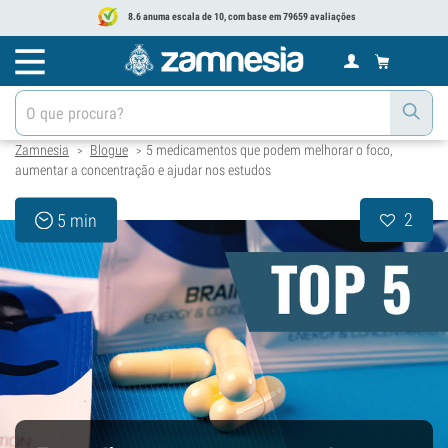
8.6 anuma escala de 10, com base em 79659 avaliações
Zamnesia
Blogue
5 medicamentos que podem melhorar o foco,
>
>
aumentar a concentração e ajudar nos estudos
2
5 min