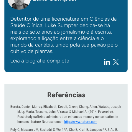
Detentor de uma licenciatura em Ciências da
Saúde Clínica, Luke Sumpter dedica-se há
mais de sete anos ao jornalismo e à escrita,
explorando a ligação entre a ciência e o
mundo da canábis, unido pela sua paixão pelo
cultivo de plantas.
Leia a biografia completa
Referências
Borota, Daniel, Murray, Elizabeth, Keceli, Gizem, Chang, Allen, Watabe, Joseph
M, Ly, Maria, Toscano, John P, Yassa, & Michael A.
(2014, Fevereiro).
Post-study caffeine administration enhances memory consolidation in
humans | Nature Neuroscience
-
http://www.nature.com
Poly C, Massaro JM, Seshadri S, Wolf PA, Cho E, Krall E, Jacques PF, & Au R.