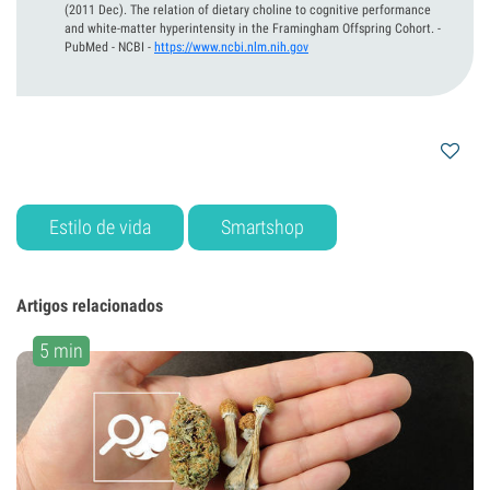
(2011 Dec).
The relation of dietary choline to cognitive performance
and white-matter hyperintensity in the Framingham Offspring Cohort. -
PubMed - NCBI
-
https://www.ncbi.nlm.nih.gov
Estilo de vida
Smartshop
Artigos relacionados
5 min