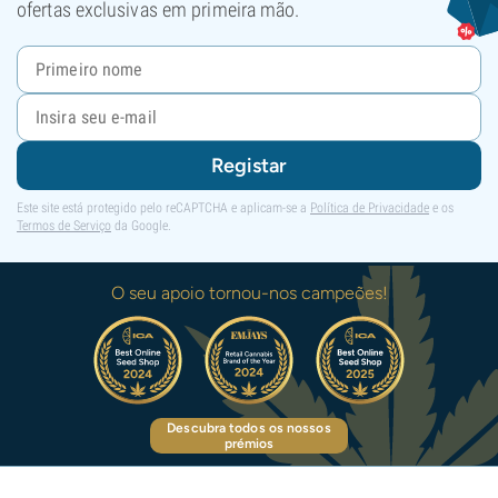
ofertas exclusivas em primeira mão.
Registar
Este site está protegido pelo reCAPTCHA e aplicam-se a
Política de Privacidade
e os
Termos de Serviço
da Google.
O seu apoio tornou-nos campeões!
Descubra todos os nossos
prémios