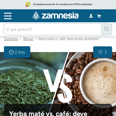
8.6 anuma escala de 10, com base em 79746 avaliações
Zamnesia
Blogue
Yerba maté vs. café: deve mudar de bebida?
>
>
2
2 min
Yerba maté vs. café: deve