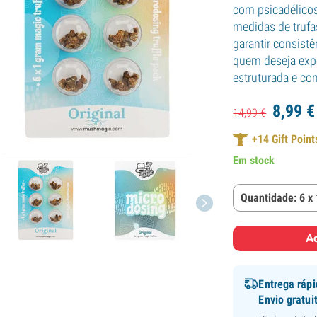
com psicadélicos
medidas de truf
garantir consist
quem deseja exp
estruturada e con
8,
99
€
14,
99
€
+
14
Gift Point
Em stock
Quantidade: 6 x
Ad
Entrega ráp
Envio gratui