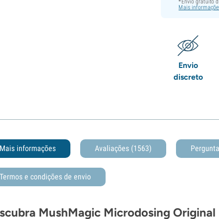
*Envio gratuito 
Mais informaçõe
Envio
discreto
Mais informações
Avaliações (1563)
Pergunt
Termos e condições de envio
scubra MushMagic Microdosing Original