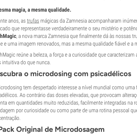
esma magia, a mesma qualidade.
nte anos, as
trufas
mágicas da Zamnesia acompanharam inúmeras
icado que representasse verdadeiramente o seu mistério e potê
hMagic
, a nova marca Zamnesia que finalmente dá às nossas tru
 e uma imagem renovados, mas a mesma qualidade fiável e a 
Magic reúne a beleza, a força e a curiosidade que caracterizam 
 intuitiva do que nunca.
scubra o microdosing com psicadélicos
crodosing tem despertado interesse a nível mundial como uma f
adélicos. Ao contrário das doses elevadas, que provocam alteraç
nta em quantidades muito reduzidas, facilmente integradas na ro
dagem por curiosidade ou como parte de uma rotina pessoal que p
entração.
Pack Original de Microdosagem