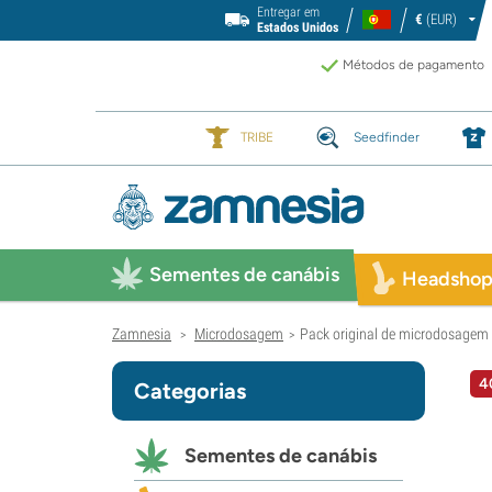
Entregar em
€
(EUR)
Estados Unidos
Métodos de pagamento
TRIBE
Seedfinder
Sementes de canábis
Headsho
Zamnesia
Microdosagem
Pack original de microdosagem
>
>
4
Categorias
Sementes de canábis