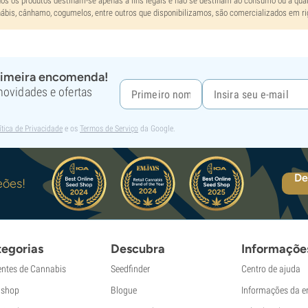
os os produtos destinam-se apenas a fins legais e não se destinam ao consumo ou a qualq
ábis, cânhamo, cogumelos, entre outros que disponibilizamos, são comercializados em ri
rimeira encomenda!
 novidades e ofertas
ítica de Privacidade
e os
Termos de Serviço
da Google.
De
eões!
egorias
Descubra
Informaçõe
ntes de Cannabis
Seedfinder
Centro de ajuda
shop
Blogue
Informações da 