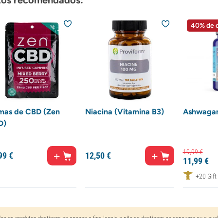
40% de 
mas de CBD (Zen
Niacina (Vitamina B3)
Ashwaga
D)
19,
99
€
99
€
12,
50
€
11,
99
€
+20 Gift