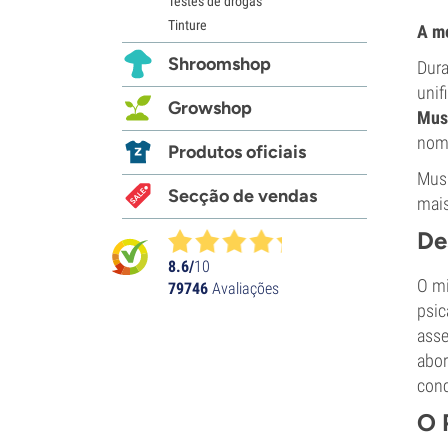
Testes de drogas
Tinture
A m
Shroomshop
Dura
unif
Growshop
Mus
nome
Produtos oficiais
Mush
Secção de vendas
mais
De
8.6/
10
O mi
79746
Avaliações
psic
asse
abor
conc
O 