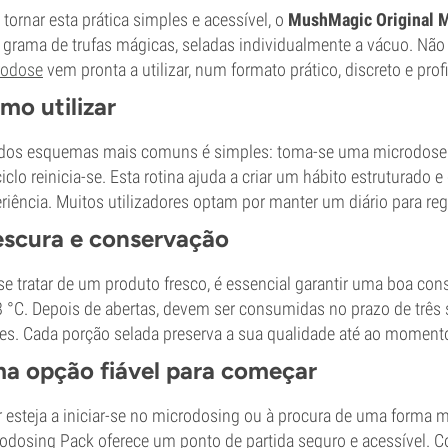
 tornar esta prática simples e acessível, o
MushMagic Original M
 grama de trufas mágicas, seladas individualmente a vácuo. Não 
rodose
vem pronta a utilizar, num formato prático, discreto e prof
mo utilizar
os esquemas mais comuns é simples: toma-se uma microdose no
ciclo reinicia-se. Esta rotina ajuda a criar um hábito estruturado e
riência. Muitos utilizadores optam por manter um diário para re
escura e conservação
se tratar de um produto fresco, é essencial garantir uma boa conse
8 °C. Depois de abertas, devem ser consumidas no prazo de três 
s. Cada porção selada preserva a sua qualidade até ao momento 
a opção fiável para começar
 esteja a iniciar-se no microdosing ou à procura de uma forma m
odosing Pack oferece um ponto de partida seguro e acessível. C