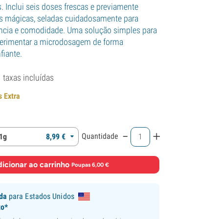
. Inclui seis doses frescas e previamente
as mágicas, seladas cuidadosamente para
ência e comodidade. Uma solução simples para
erimentar a microdosagem de forma
fiante.
taxas incluídas
s Extra
-
+
Quantidade
 1g
8,
99
€
icionar ao carrinho
·
Poupas 6,00 €
ida
para Estados Unidos
to*