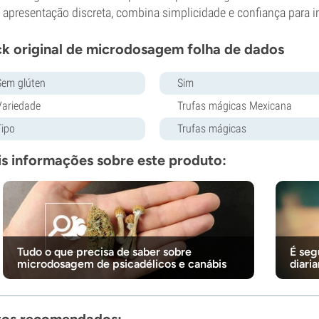
apresentação discreta, combina simplicidade e confiança para in
k original de microdosagem folha de dados
Sem glúten
Sim
Variedade
Trufas mágicas Mexicana
Tipo
Trufas mágicas
s informações sobre este produto:
Tudo o que precisa de saber sobre
É seg
microdosagem de psicadélicos e canábis
diari
tos recomendados: