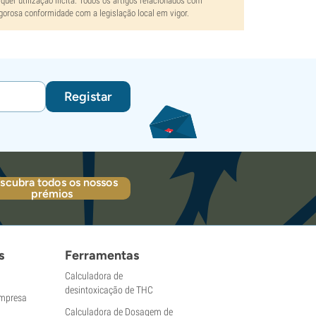
uer utilização ilícita. Todos os artigos relacionados com
gorosa conformidade com a legislação local em vigor.
Registar
scubra todos os nossos
prémios
s
Ferramentas
Calculadora de
desintoxicação de THC
empresa
Calculadora de Dosagem de