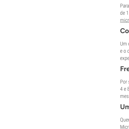
Para
de 1
mic
Co
Um d
e o 
expe
Fr
Por 
4 e 
mese
Um
Quer
Micr