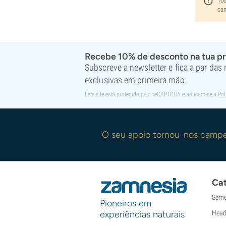
Tod
can
Recebe 10% de desconto na tua p
Subscreve a newsletter e fica a par das
exclusivas em primeira mão.
Este site está protegido pelo reCAPTCHA e aplicam-se a
Pol
O seu apoio tornou-nos camp
Cat
Seme
Pioneiros em
experiências naturais
Head