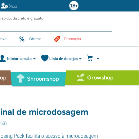
Ajuda
rápido, discreto e gratuito!
tivo
Ofertas
Promoção
Iniciar sessão
Lista de desejos
hop
Growshop
Shroomshop
ginal de microdosagem
563
)
dosing Pack facilita o acesso à microdosagem