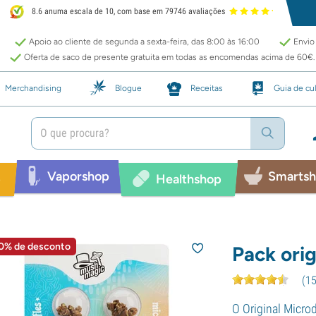
8.6 anuma escala de 10, com base em 79746 avaliações
Apoio ao cliente de segunda a sexta-feira, das 8:00 às 16:00
Envio 
Oferta de saco de presente gratuita em todas as encomendas acima de 60€.
Merchandising
Blogue
Receitas
Guia de cul
Vaporshop
Smarts
p
Healthshop
0% de desconto
Pack ori
(
1
O Original Micro