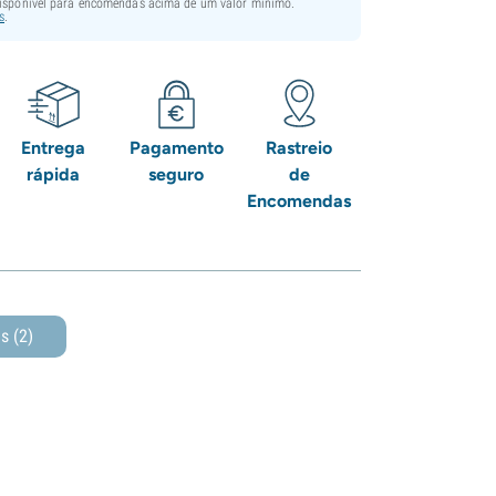
disponível para encomendas acima de um valor mínimo.
s
.
Entrega
Pagamento
Rastreio
rápida
seguro
de
Encomendas
as
(2)