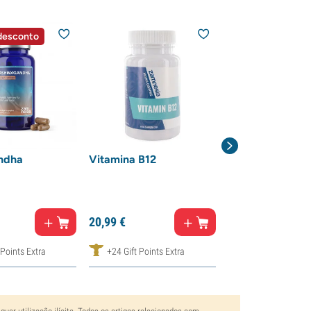
desconto
40% de descon
ndha
Vitamina B12
Óculos psicadél
caleidoscópicos
(Zamnesia)
9,
99
€
20,
99
€
5,
99
€
 Points Extra
+24 Gift Points Extra
+10 Gift Points E