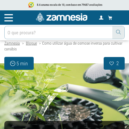
8.6 anuma escala de 10, com base em 79687 avaliações
Zamnesia
Blogue
Como utilizar água de osmose inversa para cultivar
>
>
canábis
2
5 min