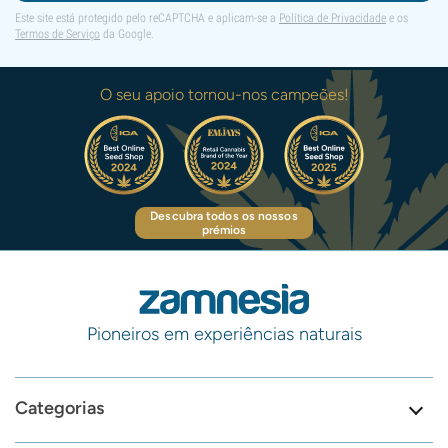
Este site está protegido pelo reCAPTCHA e aplicam-se a
Política de Privacidade
e os
Termos de Serviço
da Google.
O seu apoio tornou-nos campeões!
Descubra todos os nossos
prémios
Pioneiros em experiências naturais
Categorias