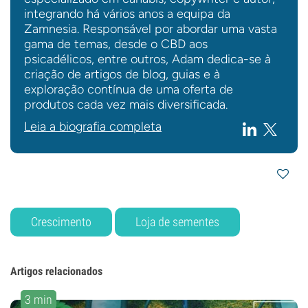
integrando há vários anos a equipa da
Zamnesia. Responsável por abordar uma vasta
gama de temas, desde o CBD aos
psicadélicos, entre outros, Adam dedica-se à
criação de artigos de blog, guias e à
exploração contínua de uma oferta de
produtos cada vez mais diversificada.
Leia a biografia completa
Crescimento
Loja de sementes
Artigos relacionados
3 min