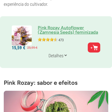
experiência do cultivador.
Pink Rozay Autoflower
(Zamnesia Seeds) feminizada
473
Pais
15,
59
€
25,
99
€
Lemonchello X LPC X Ruderalis
Genética
Detalhes
Auto predominante indica
Tempo de floração
11-12 semanas desde a semente até à colheita
THC
23%
Pink Rozay: sabor e efeitos
CBD
Baixo
Tipo de floração
Autoflorescentes