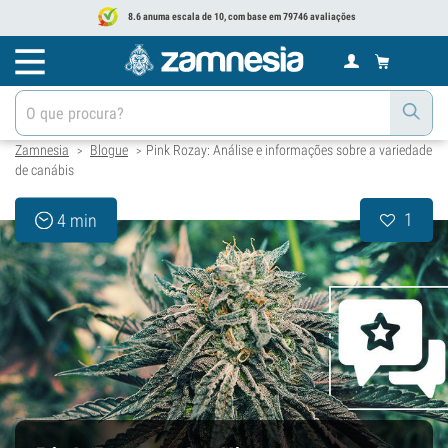
8.6 anuma escala de 10, com base em 79746 avaliações
Zamnesia
Blogue
Pink Rozay: Análise e informações sobre a variedade
>
>
de canábis
1
4 min