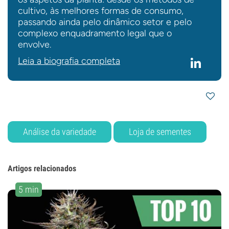
cultivo, às melhores formas de consumo,
passando ainda pelo dinâmico setor e pelo
complexo enquadramento legal que o
envolve.
Leia a biografia completa
Análise da variedade
Loja de sementes
Artigos relacionados
5 min