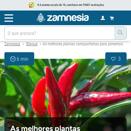
8.6 anuma escala de 10, com base em 79687 avaliações
Zamnesia
Blogue
As melhores plantas companheiras para pimentos
>
>
3
6 min
As melhores plantas