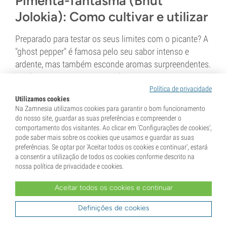
Pimenta-fantasma (Bhut
Jolokia): Como cultivar e utilizar
Preparado para testar os seus limites com o picante? A
"ghost pepper" é famosa pelo seu sabor intenso e
ardente, mas também esconde aromas surpreendentes.
Se alguma vez pensou em cultivar estas...
Política de privacidade
Utilizamos cookies
4 min
Na Zamnesia utilizamos cookies para garantir o bom funcionamento
do nosso site, guardar as suas preferências e compreender o
comportamento dos visitantes. Ao clicar em 'Configurações de cookies',
pode saber mais sobre os cookies que usamos e guardar as suas
preferências. Se optar por 'Aceitar todos os cookies e continuar', estará
a consentir a utilização de todos os cookies conforme descrito na
nossa política de privacidade e cookies.
Aceitar todos os cookies e continuar
5 Agosto 2021
Definições de cookies
Malaguetas picantes e a escala