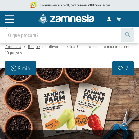
8.6 anuma escala de 10, com base em 79687 avaliações
Zamnesia
Blogue
Cultivar pimentos: Guia prático para iniciantes em
>
>
10 passos
7
8 min