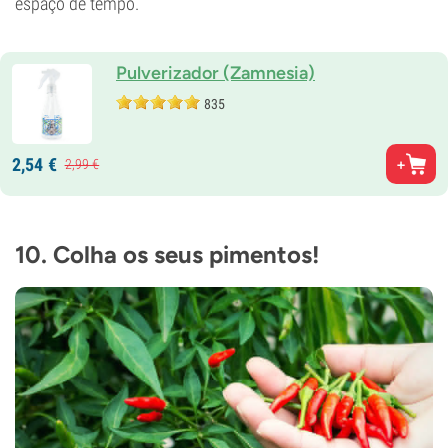
espaço de tempo.
Pulverizador (Zamnesia)
835
2,
54
€
2,
99
€
10. Colha os seus pimentos!