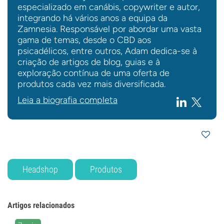
especializado em canábis, copywriter e autor,
integrando há vários anos a equipa da
Zamnesia. Responsável por abordar uma vasta
gama de temas, desde o CBD aos
psicadélicos, entre outros, Adam dedica-se à
criação de artigos de blog, guias e à
exploração contínua de uma oferta de
produtos cada vez mais diversificada.
Leia a biografia completa
Headshop
Produtos
Artigos relacionados