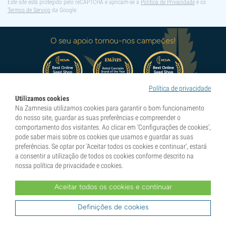
Este site está protegido pelo reCAPTCHA e aplicam-se a
Política de Privacidade
e os
Termos de Serviço
da Google.
O seu apoio tornou-nos campeões!
Política de privacidade
Utilizamos cookies
Descubra todos os nossos
Na Zamnesia utilizamos cookies para garantir o bom funcionamento
prémios
do nosso site, guardar as suas preferências e compreender o
comportamento dos visitantes. Ao clicar em 'Configurações de cookies',
pode saber mais sobre os cookies que usamos e guardar as suas
preferências. Se optar por 'Aceitar todos os cookies e continuar', estará
a consentir a utilização de todos os cookies conforme descrito na
Pioneiros em experiências naturais
nossa política de privacidade e cookies.
Aceitar todos os cookies e continuar
Categorias
Definições de cookies