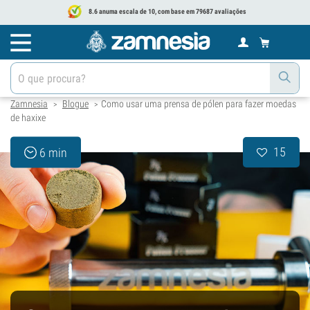
8.6 anuma escala de 10, com base em 79687 avaliações
Zamnesia
Blogue
Como usar uma prensa de pólen para fazer moedas
>
>
de haxixe
15
6 min