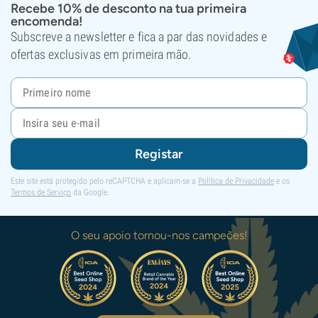
Recebe 10% de desconto na tua primeira
encomenda!
Subscreve a newsletter e fica a par das novidades e
ofertas exclusivas em primeira mão.
Registar
Este site está protegido pelo reCAPTCHA e aplicam-se a
Política de Privacidade
e os
Termos de Serviço
da Google.
O seu apoio tornou-nos campeões!