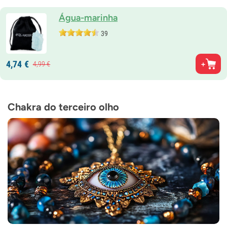
Água-marinha
39
4,
74
€
4,
99
€
Chakra do terceiro olho